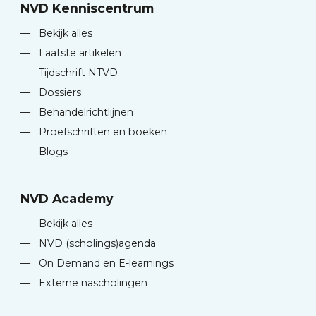
NVD Kenniscentrum
—
Bekijk alles
—
Laatste artikelen
—
Tijdschrift NTVD
—
Dossiers
—
Behandelrichtlijnen
—
Proefschriften en boeken
—
Blogs
NVD Academy
—
Bekijk alles
—
NVD (scholings)agenda
—
On Demand en E-learnings
—
Externe nascholingen