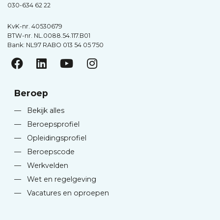
030-634 62 22
KvK-nr. 40530679
BTW-nr. NL.0088.54.117.B01
Bank: NL97 RABO 013 54 05 750
Beroep
—
Bekijk alles
—
Beroepsprofiel
—
Opleidingsprofiel
—
Beroepscode
—
Werkvelden
—
Wet en regelgeving
—
Vacatures en oproepen