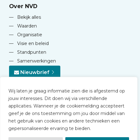
Over NVD
—
Bekijk alles
—
Waarden
—
Organisatie
—
Visie en beleid
—
Standpunten
—
Samenwerkingen
Nieuwbrief
Wij laten je graag informatie zien die is afgestemd op
jouw interesses. Dit doen wij via verschillende
applicaties. Wanneer je de cookiemelding accepteert
geef je de ons toestemming om jou door middel van
© 2026 NVD
het gebruik van cookies en andere technieken een
Privacy statement
gepersonaliseerde ervaring te bieden.
Disclaimer
Algemene voorwaarden NVD Academy