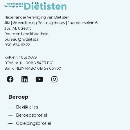
Nederlandse Vereniging van Diëtisten
JIM | 6e verdieping Beatrixgebouw | Jaarbeursplein 6
3521 AL Utrecht
Route en bereikbaarheid
bureau@nvdietist.nl
030-634 62 22
KvK-nr. 40530679
BTW-nr. NL.0088.54.117.B01
Bank: NL97 RABO 013 54 05 750
Beroep
—
Bekijk alles
—
Beroepsprofiel
—
Opleidingsprofiel