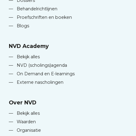
—
Dossiers
—
Behandelrichtlijnen
—
Proefschriften en boeken
—
Blogs
NVD Academy
—
Bekijk alles
—
NVD (scholings)agenda
—
On Demand en E-learnings
—
Externe nascholingen
Over NVD
—
Bekijk alles
—
Waarden
—
Organisatie