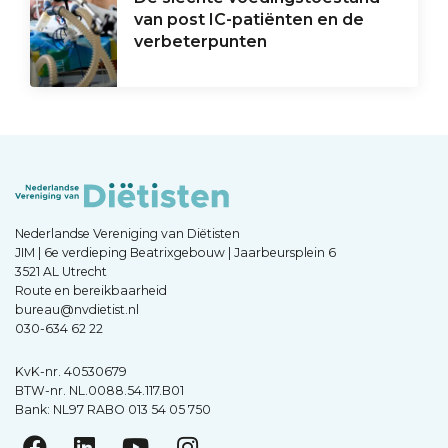
van post IC-patiënten en de
verbeterpunten
Nederlandse Vereniging van Diëtisten
JIM | 6e verdieping Beatrixgebouw | Jaarbeursplein 6
3521 AL Utrecht
Route en bereikbaarheid
bureau@nvdietist.nl
030-634 62 22
KvK-nr. 40530679
BTW-nr. NL.0088.54.117.B01
Bank: NL97 RABO 013 54 05 750