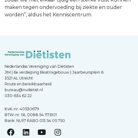
maken tegen ondervoeding bij ziekte en ouder
worden”, aldus het Kenniscentrum.
Nederlandse Vereniging van Diëtisten
JIM | 6e verdieping Beatrixgebouw | Jaarbeursplein 6
3521 AL Utrecht
Route en bereikbaarheid
bureau@nvdietist.nl
030-634 62 22
KvK-nr. 40530679
BTW-nr. NL.0088.54.117.B01
Bank: NL97 RABO 013 54 05 750