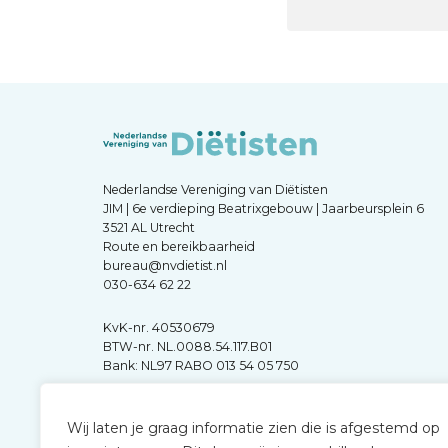
Nederlandse Vereniging van Diëtisten
JIM | 6e verdieping Beatrixgebouw | Jaarbeursplein 6
3521 AL Utrecht
Route en bereikbaarheid
bureau@nvdietist.nl
030-634 62 22
KvK-nr. 40530679
BTW-nr. NL.0088.54.117.B01
Bank: NL97 RABO 013 54 05 750
Wij laten je graag informatie zien die is afgestemd op