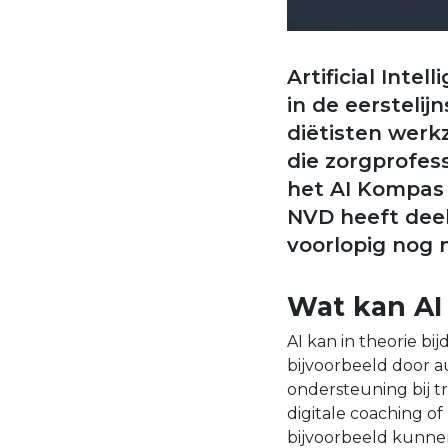
Artificial Inte
in de eersteli
diëtisten werk
die zorgprofes
het AI Kompas 
NVD heeft deel
voorlopig nog n
Wat kan AI
AI kan in theorie bi
bijvoorbeeld door a
ondersteuning bij t
digitale coaching of
bijvoorbeeld kunnen 