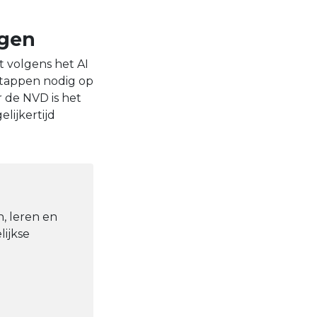
ngen
t volgens het AI
stappen nodig op
r de NVD is het
lijkertijd
, leren en
lijkse