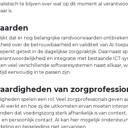
alistisch te blijven over wat op dit moment al verantwo
ar is.
aarden
ijkt dat er nog belangrijke randvoorwaarden ontbreken.
kheid over de betrouwbaarheid en validiteit van AI-toepa
eperkt getest in de dagelijkse zorgpraktijk. Daarnaast s
erantwoordelijkheid en integratie met bestaande ICT-sy
ken veel verschillende softwaresystemen naast elkaar, 
tijd eenvoudig in te passen zijn.
vaardigheden van zorgprofessio
igheden spelen een rol. Veel zorgprofessionals geven aa
oe AI werkt en hoe zij de uitkomsten ervan moeten interp
ndien dat voedingszorg sterk afhankelijk is van context,
en persoonlijk contact. AI kan hier mogelijk ondersteu
deling en begeleiding niet vervangen.