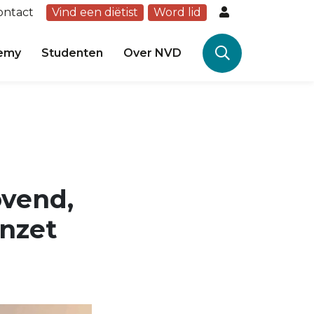
ontact
Vind een diëtist
Word lid
emy
Studenten
Over NVD
ovend,
inzet