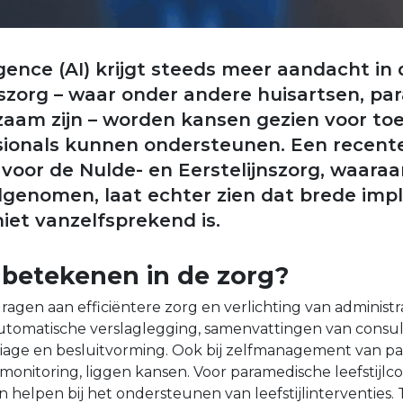
lligence (AI) krijgt steeds meer aandacht in
jnszorg – waar onder andere huisartsen, pa
zaam zijn – worden kansen gezien voor to
sionals kunnen ondersteunen. Een recent
voor de Nulde- en Eerstelijnszorg, waara
genomen, laat echter zien dat brede imp
iet vanzelfsprekend is.
 betekenen in de zorg?
jdragen aan efficiëntere zorg en verlichting van administr
utomatische verslaglegging, samenvattingen van consult
riage en besluitvorming. Ook bij zelfmanagement van pat
 monitoring, liggen kansen. Voor paramedische leefstijlc
helpen bij het ondersteunen van leefstijlinterventies. Te