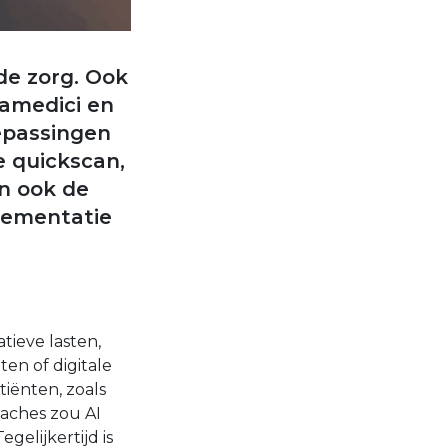
 de zorg. Ook
ramedici en
epassingen
e quickscan,
an ook de
lementatie
atieve lasten,
en of digitale
iënten, zoals
oaches zou AI
gelijkertijd is