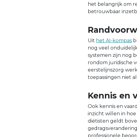
het belangrijk om re
betrouwbaar inzetba
Randvoorw
Uit
het AI-kompas
bl
nog veel onduidelij
systemen zijn nog b
rondom juridische v
eerstelijnszorg wer
toepassingen niet al
Kennis en 
Ook kennis en vaard
inzicht willen in h
diëtisten geldt bove
gedragsverandering 
professionele beoor