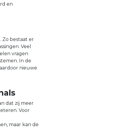
ord en
 Zo bestaat er
ssingen. Veel
pelen vragen
stemen. In de
waardoor nieuwe
nals
n dat zij meer
reteren. Voor
nen, maar kan de