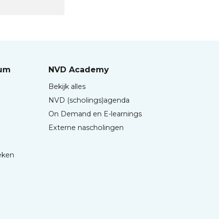
rum
NVD Academy
Bekijk alles
NVD (scholings)agenda
On Demand en E-learnings
Externe nascholingen
eken