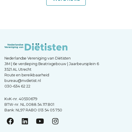
Nederlandse Vereniging van Diëtisten
JIM | 6e verdieping Beatrixgebouw | Jaarbeursplein 6
3521 AL Utrecht
Route en bereikbaarheid
bureau@nvdietist.nl
030-634 62 22
KvK-nr. 40530679
BTW-nr. NL.0088.54.117.B01
Bank: NL97 RABO 013 54 05 750