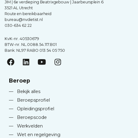
JIM | 6e verdieping Beatrixgebouw | Jaarbeursplein 6
3521 AL Utrecht
Route en bereikbaarheid
bureau@nvdietist.nl
030-634 62 22
KvK-nr. 40530679
BTW-nr. NL.0088.54.117.B01
Bank: NL97 RABO 013 54 05 750
Beroep
—
Bekijk alles
—
Beroepsprofiel
—
Opleidingsprofiel
—
Beroepscode
—
Werkvelden
—
Wet en regelgeving