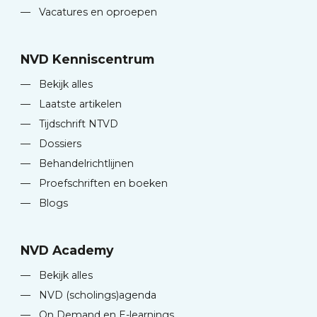
—
Vacatures en oproepen
NVD Kenniscentrum
—
Bekijk alles
—
Laatste artikelen
—
Tijdschrift NTVD
—
Dossiers
—
Behandelrichtlijnen
—
Proefschriften en boeken
—
Blogs
NVD Academy
—
Bekijk alles
—
NVD (scholings)agenda
—
On Demand en E-learnings