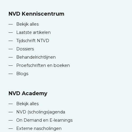
NVD Kenniscentrum
—
Bekijk alles
—
Laatste artikelen
—
Tijdschrift NTVD
—
Dossiers
—
Behandelrichtlijnen
—
Proefschriften en boeken
—
Blogs
NVD Academy
—
Bekijk alles
—
NVD (scholings)agenda
—
On Demand en E-learnings
—
Externe nascholingen