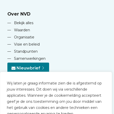
Over NVD
—
Bekijk alles
—
Waarden
—
Organisatie
—
Visie en beleid
—
Standpunten
—
Samenwerkingen
Nieuwbrief
Wij laten je graag informatie zien die is afgestemd op
jouw interesses. Dit doen wij via verschillende
applicaties. Wanneer je de cookiemelding accepteert
geef je de ons toestemming om jou door middel van
© 2026 NVD
het gebruik van cookies en andere technieken een
Privacy statement
gepersonaliseerde ervaring te bieden.