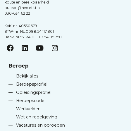
Route en bereikbaarheid
bureau@nvdietist.nl
030-634 62 22
KvK-nr. 40530679
BTW-nr. NL.0088.54.117.B01
Bank: NL97 RABO 013 54 05 750
Beroep
—
Bekijk alles
—
Beroepsprofiel
—
Opleidingsprofiel
—
Beroepscode
—
Werkvelden
—
Wet en regelgeving
—
Vacatures en oproepen