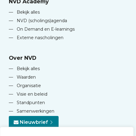
NVD Academy
—
Bekijk alles
—
NVD (scholings)agenda
—
On Demand en E-learnings
—
Externe nascholingen
Over NVD
—
Bekijk alles
—
Waarden
—
Organisatie
—
Visie en beleid
—
Standpunten
—
Samenwerkingen
Nieuwbrief