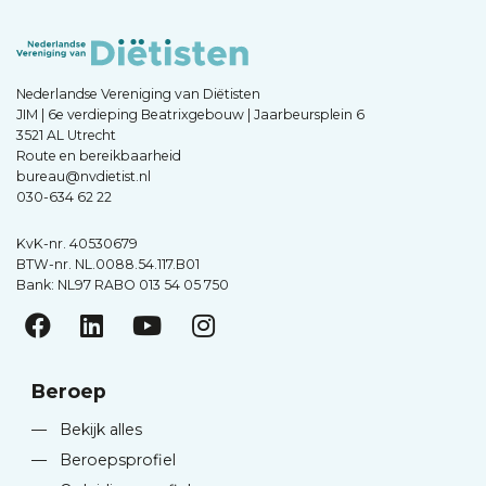
Nederlandse Vereniging van Diëtisten
JIM | 6e verdieping Beatrixgebouw | Jaarbeursplein 6
3521 AL Utrecht
Route en bereikbaarheid
bureau@nvdietist.nl
030-634 62 22
KvK-nr. 40530679
BTW-nr. NL.0088.54.117.B01
Bank: NL97 RABO 013 54 05 750
Beroep
—
Bekijk alles
—
Beroepsprofiel