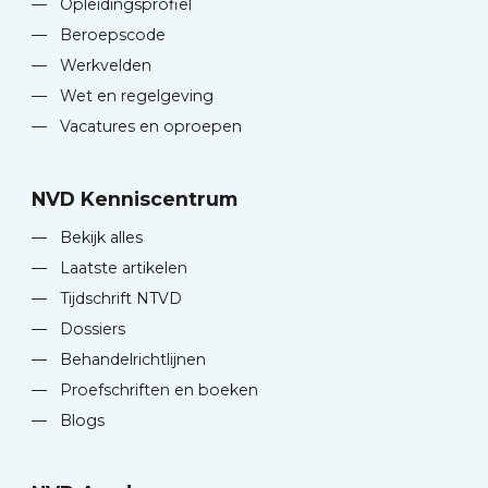
—
Opleidingsprofiel
—
Beroepscode
—
Werkvelden
—
Wet en regelgeving
—
Vacatures en oproepen
NVD Kenniscentrum
—
Bekijk alles
—
Laatste artikelen
—
Tijdschrift NTVD
—
Dossiers
—
Behandelrichtlijnen
—
Proefschriften en boeken
—
Blogs