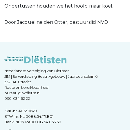
Ondertussen houden we het hoofd maar koel…
Door Jacqueline den Otter, bestuurslid NVD
Nederlandse Vereniging van Diëtisten
JIM | 6e verdieping Beatrixgebouw | Jaarbeursplein 6
3521 AL Utrecht
Route en bereikbaarheid
bureau@nvdietist.nl
030-634 62 22
KvK-nr. 40530679
BTW-nr. NL.0088.54.117.B01
Bank: NL97 RABO 013 54 05 750