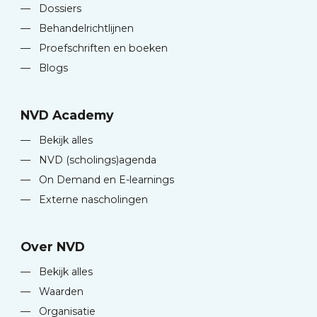
—
Dossiers
—
Behandelrichtlijnen
—
Proefschriften en boeken
—
Blogs
NVD Academy
—
Bekijk alles
—
NVD (scholings)agenda
—
On Demand en E-learnings
—
Externe nascholingen
Over NVD
—
Bekijk alles
—
Waarden
—
Organisatie