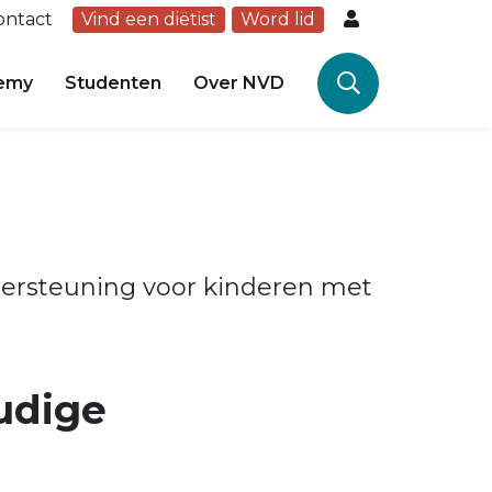
ontact
Vind een diëtist
Word lid
emy
Studenten
Over NVD
dersteuning voor kinderen met
udige