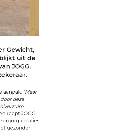
er Gewicht,
lijkt uit de
van JOGG.
zekeraar.
de aanpak.
“Maar
n door deze
oolverzuim
den roept JOGG,
zorgorganisaties
 het gezonder