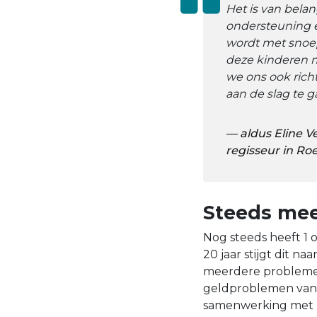
Het is van bela
ondersteuning en
wordt met snoep 
deze kinderen m
we ons ook ric
aan de slag te 
aldus Eline 
regisseur in R
Steeds mee
Nog steeds heeft 1 o
20 jaar stijgt dit na
meerdere problemen 
geldproblemen van 
samenwerking met z