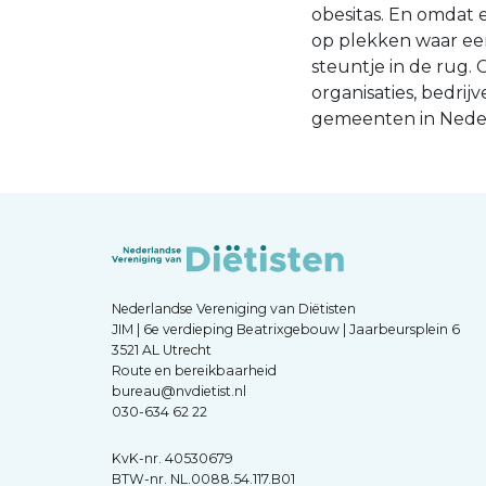
obesitas. En omdat e
op plekken waar een
steuntje in de rug.
organisaties, bedri
gemeenten in Ned
Nederlandse Vereniging van Diëtisten
JIM | 6e verdieping Beatrixgebouw | Jaarbeursplein 6
3521 AL Utrecht
Route en bereikbaarheid
bureau@nvdietist.nl
030-634 62 22
KvK-nr. 40530679
BTW-nr. NL.0088.54.117.B01