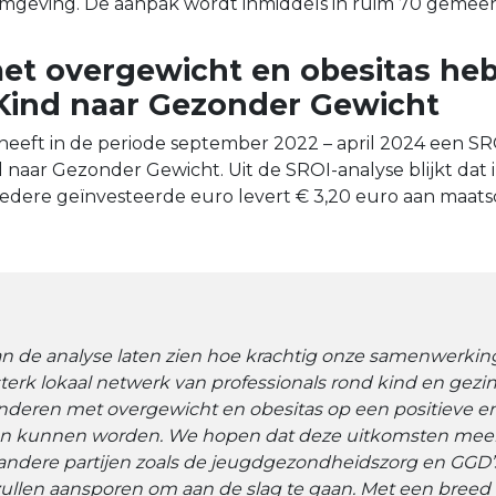
mgeving. De aanpak wordt inmiddels in ruim 70 gemee
et overgewicht en obesitas he
 Kind naar Gezonder Gewicht
y heeft in de periode september 2022 – april 2024 een S
 naar Gezonder Gewicht. Uit de SROI-analyse blijkt dat 
iedere geïnvesteerde euro levert € 3,20 euro aan maats
an de analyse laten zien hoe krachtig onze samenwerking
erk lokaal netwerk van professionals rond kind en gezin 
kinderen met overgewicht en obesitas op een positieve e
n kunnen worden. We hopen dat deze uitkomsten mee
ndere partijen zoals de jeugdgezondheidszorg en GGD’
ullen aansporen om aan de slag te gaan. Met een breed