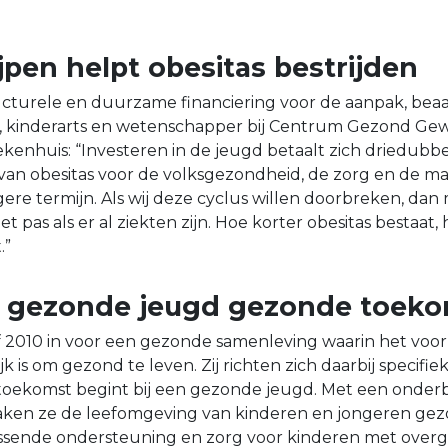
jpen helpt obesitas bestrijden
cturele en duurzame financiering voor de aanpak, beaam
r, kinderarts en wetenschapper bij Centrum Gezond Gew
kenhuis: “Investeren in de jeugd betaalt zich driedubbel
n obesitas voor de volksgezondheid, de zorg en de maa
re termijn. Als wij deze cyclus willen doorbreken, dan
iet pas als er al ziekten zijn. Hoe korter obesitas bestaat
.”
 gezonde jeugd gezonde toek
 2010 in voor een gezonde samenleving waarin het voor
k is om gezond te leven. Zij richten zich daarbij specifie
oekomst begint bij een gezonde jeugd. Met een onde
aken ze de leefomgeving van kinderen en jongeren gez
sende ondersteuning en zorg voor kinderen met overg