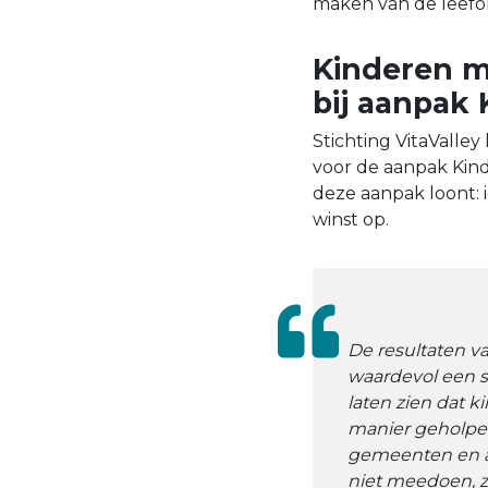
maken van de leefo
Kinderen m
bij aanpak
Stichting VitaValle
voor de aanpak Kind
deze aanpak loont: 
winst op.
De resultaten v
waardevol een st
laten zien dat 
manier geholpe
gemeenten en a
niet meedoen, z