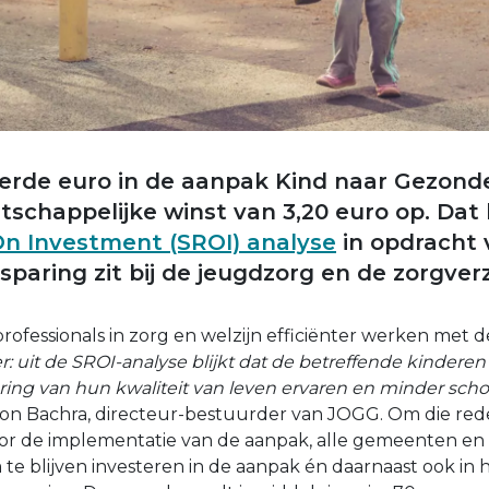
erde euro in de aanpak Kind naar Gezond
schappelijke winst van 3,20 euro op. Dat b
On Investment (SROI) analyse
in opdracht 
sparing zit bij de jeugdzorg en de zorgver
ofessionals in zorg en welzijn efficiënter werken met 
r: uit de SROI-analyse blijkt dat de betreffende kindere
ing van hun kwaliteit van leven ervaren en minder sch
jon Bachra, directeur-bestuurder van JOGG. Om die re
or de implementatie van de aanpak, alle gemeenten en 
 te blijven investeren in de aanpak én daarnaast ook in