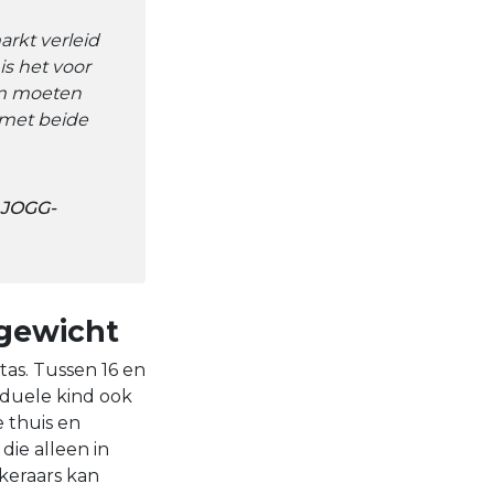
arkt verleid
is het voor
om moeten
 met beide
& JOGG-
gewicht
tas. Tussen 16 en
viduele kind ook
 thuis en
ie alleen in
keraars kan