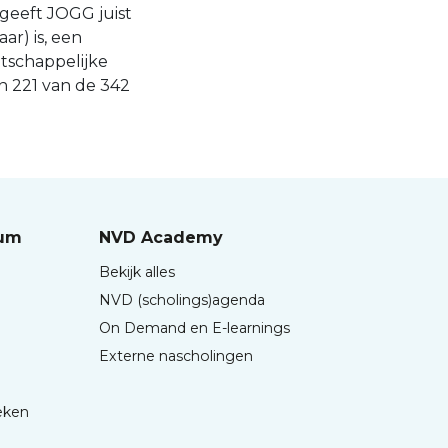
 geeft JOGG juist
r) is, een
tschappelijke
n 221 van de 342
rum
NVD Academy
Bekijk alles
NVD (scholings)agenda
On Demand en E-learnings
Externe nascholingen
eken