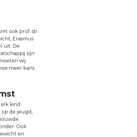
t ook prof. dr.
icht, Erasmus
 uit. De
tschappij zijn
 moeten wij
, hoe meer kans
omst
 elk kind
k op de jeugd,
rbouwde
onder. Ook
ewicht en