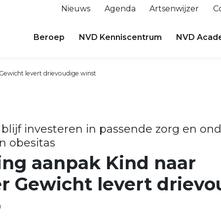
Nieuws
Agenda
Artsenwijzer
C
Beroep
NVD Kenniscentrum
NVD Acad
ewicht levert drievoudige winst
blijf investeren in passende zorg en on
n obesitas
ing aanpak Kind naar
r Gewicht levert drievo
p