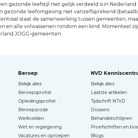
en gezonde leefstijl niet gelijk verdeeld is in Nederland
 gezonde leefomgeving niet vanzelfsprekend (betaalbaa
 Centraal staat de samenwerking tussen gemeenten, maa
jven en alle volwassenen rondom een kind. Momenteel zij
erland JOGG-gemeenten.
Beroep
NVD Kenniscent
Bekijk alles
Bekijk alles
Beroepsprofiel
Laatste artikelen
Opleidingsprofiel
Tijdschrift NTVD
Beroepscode
Dossiers
Werkvelden
Behandelrichtlijnen
Wet en regelgeving
Proefschriften en bo
Vacatures en oproepen
Blogs