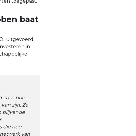
nten toegepast.
bben baat
ROI uitgevoerd
investeren in
chappelijke
 is en hoe
kan zijn. Ze
n blijvende
r
s die nog
 netwerk van