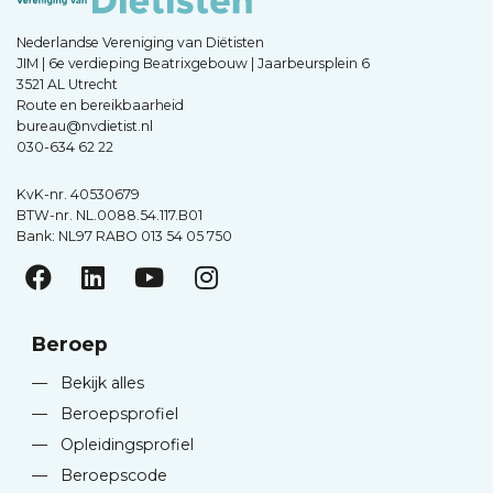
Nederlandse Vereniging van Diëtisten
JIM | 6e verdieping Beatrixgebouw | Jaarbeursplein 6
3521 AL Utrecht
Route en bereikbaarheid
bureau@nvdietist.nl
030-634 62 22
KvK-nr. 40530679
BTW-nr. NL.0088.54.117.B01
Bank: NL97 RABO 013 54 05 750
Beroep
—
Bekijk alles
—
Beroepsprofiel
—
Opleidingsprofiel
—
Beroepscode