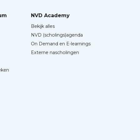
rum
NVD Academy
Bekijk alles
NVD (scholings)agenda
On Demand en E-learnings
Externe nascholingen
eken