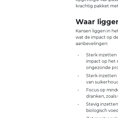
krachtig pakket me
Waar ligge
Kansen liggen in h
wat de impact op de
aanbevelingen:
Sterk inzetten
impact op het m
ongezonde prod
Sterk inzetten
van suikerhoud
Focus op minde
dranken, zoals 
Stevig inzette
biologisch voe