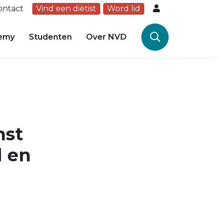
ontact
Vind een diëtist
Word lid
emy
Studenten
Over NVD
nst
d en