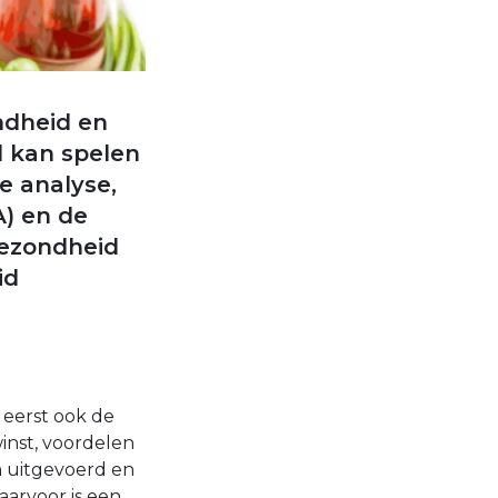
ndheid en
l kan spelen
e analyse,
A) en de
gezondheid
id
 eerst ook de
inst, voordelen
n uitgevoerd en
arvoor is een