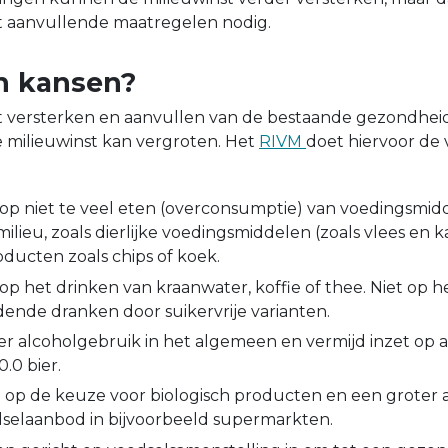
t aanvullende maatregelen nodig.
n kansen?
et versterken en aanvullen van de bestaande gezondhei
 milieuwinst kan vergroten. Het
RIVM
doet hiervoor de
 op niet te veel eten (overconsumptie) van voedingsmi
ilieu, zoals dierlijke voedingsmiddelen (zoals vlees en k
ucten zoals chips of koek.
 op het drinken van kraanwater, koffie of thee. Niet op 
ende dranken door suikervrije varianten.
r alcoholgebruik in het algemeen en vermijd inzet op a
0.0 bier.
n op de keuze voor biologisch producten en een groter
dselaanbod in bijvoorbeeld supermarkten.