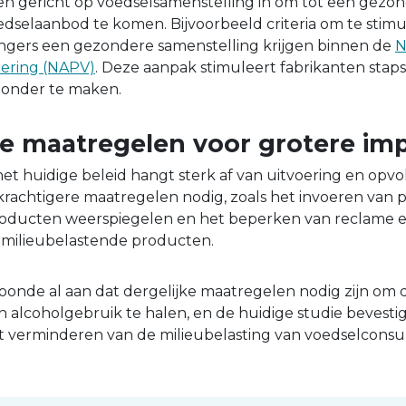
n gericht op voedselsamenstelling in om tot een gezo
selaanbod te komen. Bijvoorbeeld criteria om te stimu
ngers een gezondere samenstelling krijgen binnen de
N
ering (NAPV)
. Deze aanpak stimuleert fabrikanten stap
onder te maken.
e maatregelen voor grotere im
 het huidige beleid hangt sterk af van uitvoering en opvo
krachtigere maatregelen nodig, zoals het invoeren van p
roducten weerspiegelen en het beperken van reclame 
milieubelastende producten.
oonde al aan dat dergelijke maatregelen nodig zijn om
 alcoholgebruik te halen, en de huidige studie bevestig
het verminderen van de milieubelasting van voedselconsu