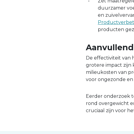
Zet maatregele
duurzamer voed
en zuivelverva
Productverbet
producten gez
Aanvullend
De effectiviteit van
grotere impact zijn 
milieukosten van p
voor ongezonde en 
Eerder onderzoek t
rond overgewicht en
cruciaal zijn voor 