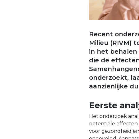
Recent onderzo
Milieu (RIVM) 
in het behalen
die de effecte
Samenhangende
onderzoekt, la
aanzienlijke d
Eerste anal
Het onderzoek analy
potentiële effecten
voor gezondheid en 
opgevolgd. Aanpassi