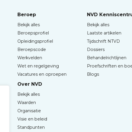
Beroep
NVD Kenniscent
Bekijk alles
Bekijk alles
Beroepsprofiel
Laatste artikelen
Opleidingsprofiel
Tijdschrift NTVD
Beroepscode
Dossiers
Werkvelden
Behandelrichtlijnen
Wet en regelgeving
Proefschriften en bo
Vacatures en oproepen
Blogs
Over NVD
Bekijk alles
Waarden
Organisatie
Visie en beleid
Standpunten