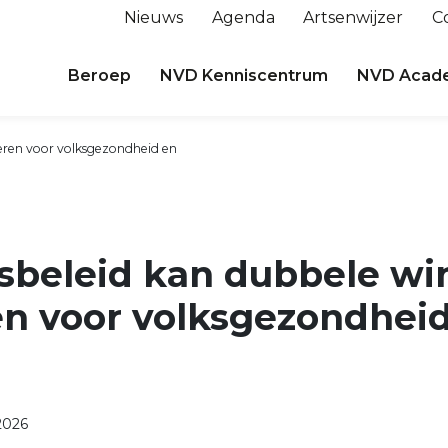
Nieuws
Agenda
Artsenwijzer
C
Beroep
NVD Kenniscentrum
NVD Acad
eren voor volksgezondheid en
sbeleid kan dubbele wi
en voor volksgezondhei
2026