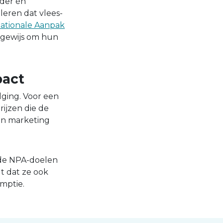
nder én
leren dat vlees-
ationale Aanpak
sgewijs om hun
pact
lging. Voor een
rijzen die de
en marketing
 de NPA-doelen
t dat ze ook
mptie.