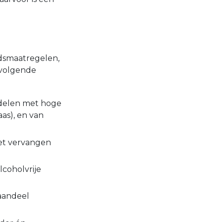
dsmaatregelen,
 volgende
ddelen met hoge
aas), en van
het vervangen
lcoholvrije
 aandeel