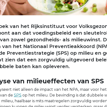
ek van het Rijksinstituut voor Volksgezo
toont aan dat voedingsbeleid een sleutelro
 van zowel gezondheids- als milieuwinst. D
n van het Nationaal Preventieakkoord (NP
 Preventiestrategie (SPS) op milieu en 
at zien dat een zorgvuldig uitgevoerd bele
ubbele baten kan opleveren.
yse van milieueffecten van SPS
seert niet alleen de impact van het NPA, maar voor het
 van de
SPS
op het milieu. De bevinding is dat dubbele w
milieu, haalbaar is mits maatregelen zorgvuldig worde
ngen kunnen de milieuwinst verder versterken, maar da