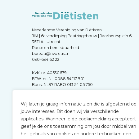
Nederlandse Vereniging van Diëtisten
JIM | 6e verdieping Beatrixgebouw | Jaarbeursplein 6
3521 AL Utrecht
Route en bereikbaarheid
bureau@nvdietist.nl
030-634 62 22
KvK-nr. 40530679
BTW-nr. NL.0088.54.117.B01
Bank: NL97 RABO 013 54 05 750
Wij laten je graag informatie zien die is afgestemd op
jouw interesses. Dit doen wij via verschillende
applicaties. Wanneer je de cookiemelding accepteert
geef je de ons toestemming om jou door middel van
het gebruik van cookies en andere technieken een