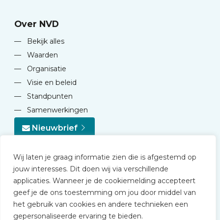
Over NVD
—
Bekijk alles
—
Waarden
—
Organisatie
—
Visie en beleid
—
Standpunten
—
Samenwerkingen
Nieuwbrief
Wij laten je graag informatie zien die is afgestemd op
jouw interesses. Dit doen wij via verschillende
applicaties. Wanneer je de cookiemelding accepteert
geef je de ons toestemming om jou door middel van
© 2026 NVD
het gebruik van cookies en andere technieken een
Privacy statement
gepersonaliseerde ervaring te bieden.
Disclaimer