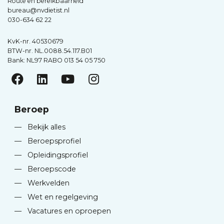
Route en bereikbaarheid
bureau@nvdietist.nl
030-634 62 22
KvK-nr. 40530679
BTW-nr. NL.0088.54.117.B01
Bank: NL97 RABO 013 54 05 750
Beroep
—
Bekijk alles
—
Beroepsprofiel
—
Opleidingsprofiel
—
Beroepscode
—
Werkvelden
—
Wet en regelgeving
—
Vacatures en oproepen