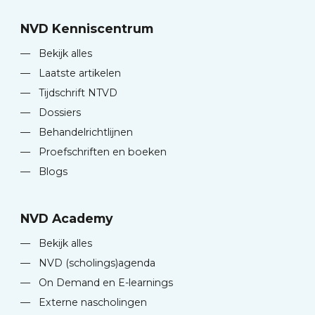
NVD Kenniscentrum
—
Bekijk alles
—
Laatste artikelen
—
Tijdschrift NTVD
—
Dossiers
—
Behandelrichtlijnen
—
Proefschriften en boeken
—
Blogs
NVD Academy
—
Bekijk alles
—
NVD (scholings)agenda
—
On Demand en E-learnings
—
Externe nascholingen