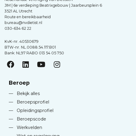
JIM | 6e verdieping Beatrixgebouw | Jaarbeursplein 6
3521 AL Utrecht
Route en bereikbaarheid
bureau@nvdietist.nl
030-634 62 22
KvK-nr. 40530679
BTW-nr. NL.0088.54.117.B01
Bank: NL97 RABO 013 54 05 750
Beroep
—
Bekijk alles
—
Beroepsprofiel
—
Opleidingsprofiel
—
Beroepscode
—
Werkvelden
—
Wet en regelgeving