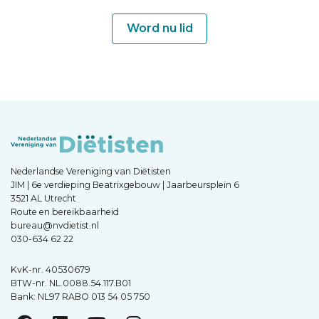
Word nu lid
Nederlandse Vereniging van Diëtisten
JIM | 6e verdieping Beatrixgebouw | Jaarbeursplein 6
3521 AL Utrecht
Route en bereikbaarheid
bureau@nvdietist.nl
030-634 62 22
KvK-nr. 40530679
BTW-nr. NL.0088.54.117.B01
Bank: NL97 RABO 013 54 05 750