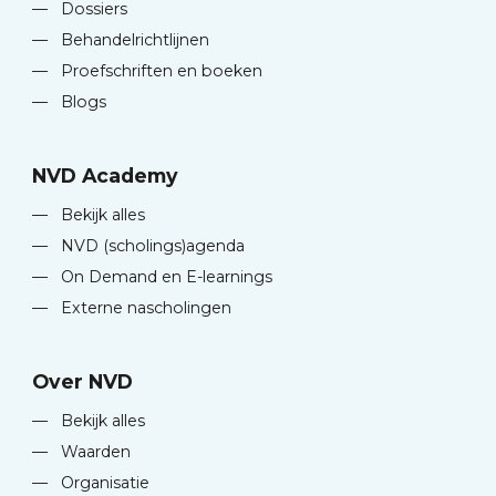
—
Dossiers
—
Behandelrichtlijnen
—
Proefschriften en boeken
—
Blogs
NVD Academy
—
Bekijk alles
—
NVD (scholings)agenda
—
On Demand en E-learnings
—
Externe nascholingen
Over NVD
—
Bekijk alles
—
Waarden
—
Organisatie