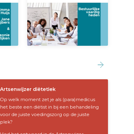
Artsenwijzer diëtetiek
Op welk moment zet je als (para)medicus
het beste een diëtist in bij een behandeling
voor de juiste voedingszorg op de juiste
plek?