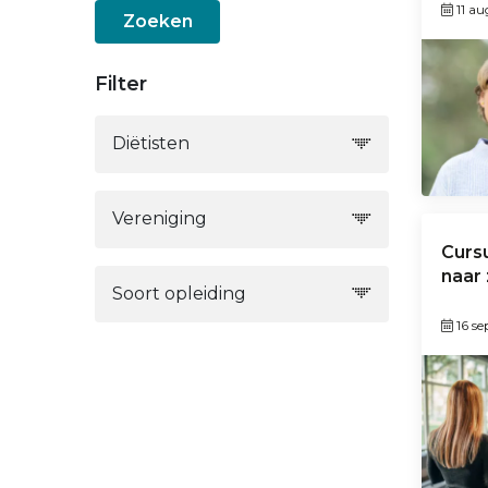
11 a
Zoeken
Filter
Diëtisten
Vereniging
Curs
naar 
Soort opleiding
16 s