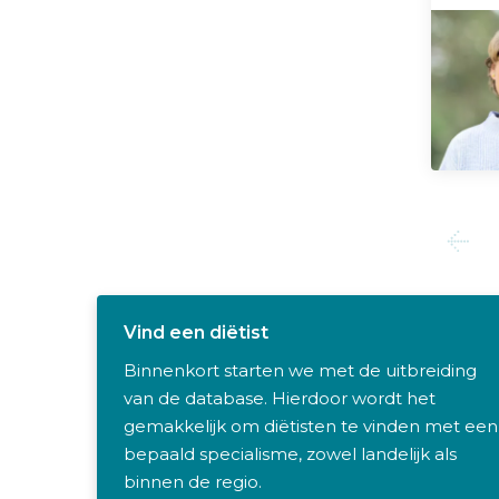
Vind een diëtist
Binnenkort starten we met de uitbreiding
van de database. Hierdoor wordt het
gemakkelijk om diëtisten te vinden met een
bepaald specialisme, zowel landelijk als
binnen de regio.