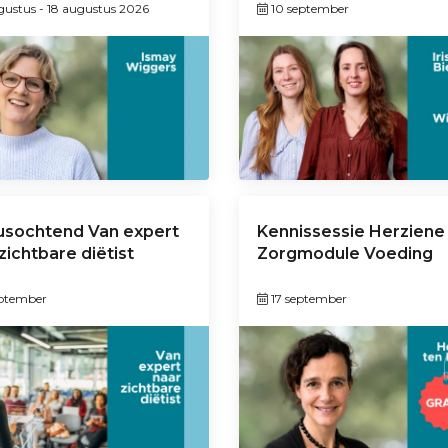
ugustus
-
18 augustus 2026
10 september
usochtend Van expert
Kennissessie Herziene
zichtbare diëtist
Zorgmodule Voeding
eptember
17 september