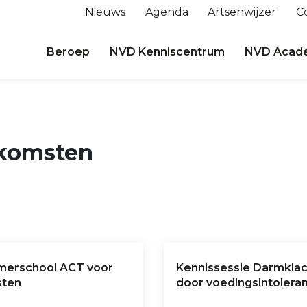
Nieuws
Agenda
Artsenwijzer
C
Beroep
NVD Kenniscentrum
NVD Acad
nkomsten
erschool ACT voor
Kennissessie Darmkla
sten
door voedingsintoleran