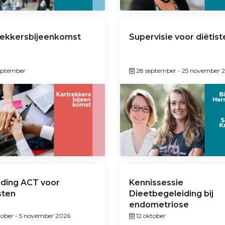
rekkersbijeenkomst
Supervisie voor diëtist
eptember
28 september
-
25 november 
iding ACT voor
Kennissessie
sten
Dieetbegeleiding bij
endometriose
tober
-
5 november 2026
12 oktober