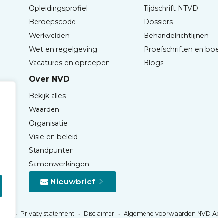
Opleidingsprofiel
Tijdschrift NTVD
Beroepscode
Dossiers
Werkvelden
Behandelrichtlijnen
Wet en regelgeving
Proefschriften en bo
Vacatures en oproepen
Blogs
Over NVD
Bekijk alles
Waarden
Organisatie
Visie en beleid
Standpunten
Samenwerkingen
Nieuwbrief
Privacy statement
Disclaimer
Algemene voorwaarden NVD A
NVD