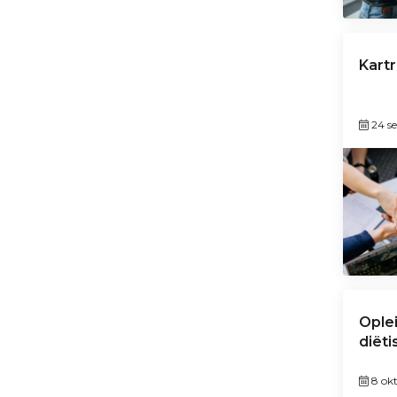
Kart
24 s
Ople
diëti
8 ok