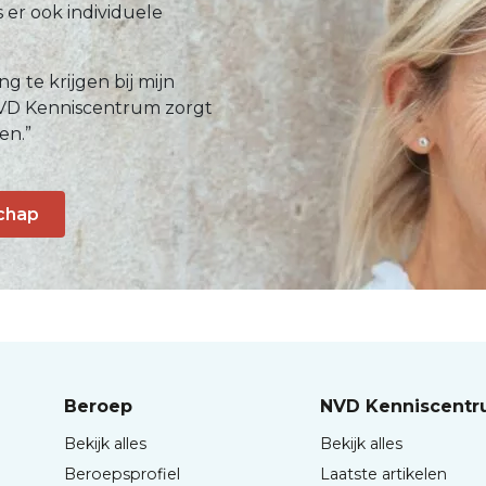
s er ook individuele
g te krijgen bij mijn
 NVD Kenniscentrum zorgt
en.”
chap
Beroep
NVD Kenniscent
Bekijk alles
Bekijk alles
Beroepsprofiel
Laatste artikelen