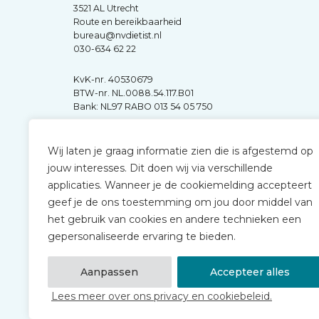
3521 AL Utrecht
Route en bereikbaarheid
bureau@nvdietist.nl
030-634 62 22
KvK-nr. 40530679
BTW-nr. NL.0088.54.117.B01
Bank: NL97 RABO 013 54 05 750
Wij laten je graag informatie zien die is afgestemd op
jouw interesses. Dit doen wij via verschillende
applicaties. Wanneer je de cookiemelding accepteert
geef je de ons toestemming om jou door middel van
het gebruik van cookies en andere technieken een
gepersonaliseerde ervaring te bieden.
Aanpassen
Accepteer alles
Lees meer over ons privacy en cookiebeleid.
© 2026 