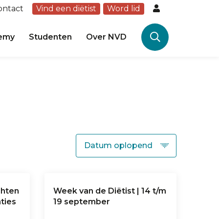
ontact
Vind een diëtist
Word lid
emy
Studenten
Over NVD
chten
Week van de Diëtist | 14 t/m
ties
19 september