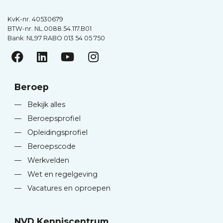
KvK-nr. 40530679
BTW-nr. NL.0088.54.117.B01
Bank: NL97 RABO 013 54 05 750
Beroep
—
Bekijk alles
—
Beroepsprofiel
—
Opleidingsprofiel
—
Beroepscode
—
Werkvelden
—
Wet en regelgeving
—
Vacatures en oproepen
NVD Kenniscentrum