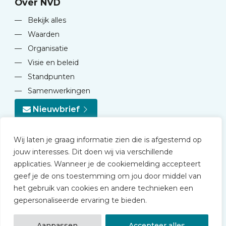
Over NVD
—
Bekijk alles
—
Waarden
—
Organisatie
—
Visie en beleid
—
Standpunten
—
Samenwerkingen
Nieuwbrief
Wij laten je graag informatie zien die is afgestemd op
jouw interesses. Dit doen wij via verschillende
applicaties. Wanneer je de cookiemelding accepteert
geef je de ons toestemming om jou door middel van
© 2026 NVD
het gebruik van cookies en andere technieken een
Privacy statement
gepersonaliseerde ervaring te bieden.
Disclaimer
Algemene voorwaarden NVD Academy
Aanpassen
Accepteer alles