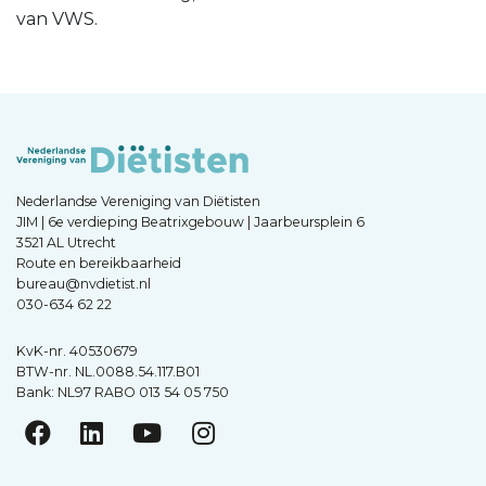
van VWS.
Nederlandse Vereniging van Diëtisten
JIM | 6e verdieping Beatrixgebouw | Jaarbeursplein 6
3521 AL Utrecht
Route en bereikbaarheid
bureau@nvdietist.nl
030-634 62 22
KvK-nr. 40530679
BTW-nr. NL.0088.54.117.B01
Bank: NL97 RABO 013 54 05 750