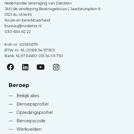
Nederlandse Vereniging van Diëtisten
JIM | 6e verdieping Beatrixgebouw | Jaarbeursplein 6
3521 AL Utrecht
Route en bereikbaarheid
bureau@nvdietist.nl
030-634 62 22
KvK-nr. 40530679
BTW-nr. NL.0088.54.117.B01
Bank: NL97 RABO 013 54 05 750
Beroep
—
Bekijk alles
—
Beroepsprofiel
—
Opleidingsprofiel
—
Beroepscode
—
Werkvelden