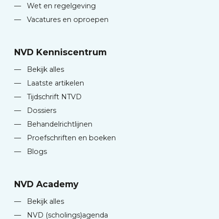
—
Wet en regelgeving
—
Vacatures en oproepen
NVD Kenniscentrum
—
Bekijk alles
—
Laatste artikelen
—
Tijdschrift NTVD
—
Dossiers
—
Behandelrichtlijnen
—
Proefschriften en boeken
—
Blogs
NVD Academy
—
Bekijk alles
—
NVD (scholings)agenda