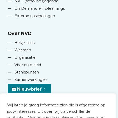
—
NVD (scholings)agenda
—
On Demand en E-learnings
—
Externe nascholingen
Over NVD
—
Bekijk alles
—
Waarden
—
Organisatie
—
Visie en beleid
—
Standpunten
—
Samenwerkingen
Nieuwbrief
Wij laten je graag informatie zien die is afgestemd op
jouw interesses. Dit doen wij via verschillende
applicaties. Wanneer je de cookiemelding accepteert