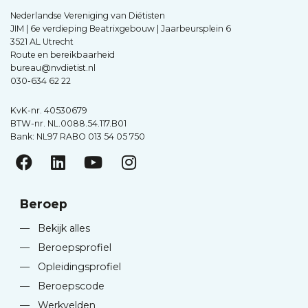
Nederlandse Vereniging van Diëtisten
JIM | 6e verdieping Beatrixgebouw | Jaarbeursplein 6
3521 AL Utrecht
Route en bereikbaarheid
bureau@nvdietist.nl
030-634 62 22
KvK-nr. 40530679
BTW-nr. NL.0088.54.117.B01
Bank: NL97 RABO 013 54 05 750
Beroep
—
Bekijk alles
—
Beroepsprofiel
—
Opleidingsprofiel
—
Beroepscode
—
Werkvelden