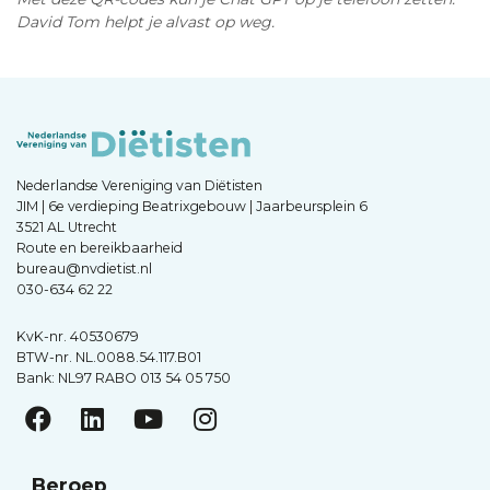
David Tom helpt je alvast op weg.
Nederlandse Vereniging van Diëtisten
JIM | 6e verdieping Beatrixgebouw | Jaarbeursplein 6
3521 AL Utrecht
Route en bereikbaarheid
bureau@nvdietist.nl
030-634 62 22
KvK-nr. 40530679
BTW-nr. NL.0088.54.117.B01
Bank: NL97 RABO 013 54 05 750
Beroep