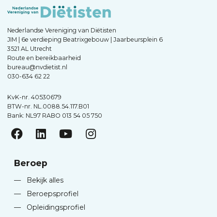
Nederlandse Vereniging van Diëtisten
JIM | 6e verdieping Beatrixgebouw | Jaarbeursplein 6
3521 AL Utrecht
Route en bereikbaarheid
bureau@nvdietist.nl
030-634 62 22
KvK-nr. 40530679
BTW-nr. NL.0088.54.117.B01
Bank: NL97 RABO 013 54 05 750
Beroep
—
Bekijk alles
—
Beroepsprofiel
—
Opleidingsprofiel