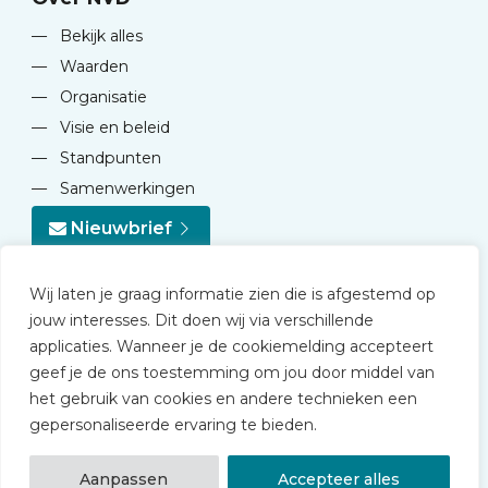
—
Bekijk alles
—
Waarden
—
Organisatie
—
Visie en beleid
—
Standpunten
—
Samenwerkingen
Nieuwbrief
Wij laten je graag informatie zien die is afgestemd op
jouw interesses. Dit doen wij via verschillende
applicaties. Wanneer je de cookiemelding accepteert
geef je de ons toestemming om jou door middel van
© 2026 NVD
het gebruik van cookies en andere technieken een
Privacy statement
gepersonaliseerde ervaring te bieden.
Disclaimer
Algemene voorwaarden NVD Academy
Aanpassen
Accepteer alles