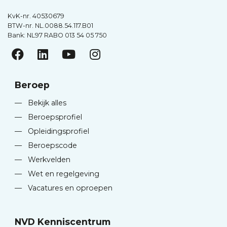
KvK-nr. 40530679
BTW-nr. NL.0088.54.117.B01
Bank: NL97 RABO 013 54 05 750
Beroep
—
Bekijk alles
—
Beroepsprofiel
—
Opleidingsprofiel
—
Beroepscode
—
Werkvelden
—
Wet en regelgeving
—
Vacatures en oproepen
NVD Kenniscentrum