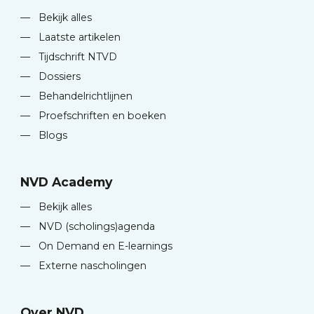
—
Bekijk alles
—
Laatste artikelen
—
Tijdschrift NTVD
—
Dossiers
—
Behandelrichtlijnen
—
Proefschriften en boeken
—
Blogs
NVD Academy
—
Bekijk alles
—
NVD (scholings)agenda
—
On Demand en E-learnings
—
Externe nascholingen
Over NVD