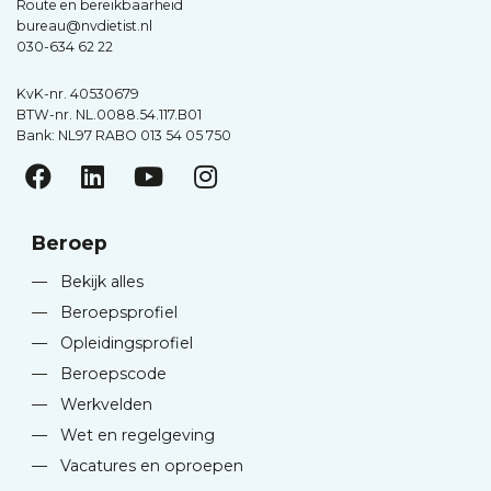
Route en bereikbaarheid
bureau@nvdietist.nl
030-634 62 22
KvK-nr. 40530679
BTW-nr. NL.0088.54.117.B01
Bank: NL97 RABO 013 54 05 750
Beroep
—
Bekijk alles
—
Beroepsprofiel
—
Opleidingsprofiel
—
Beroepscode
—
Werkvelden
—
Wet en regelgeving
—
Vacatures en oproepen