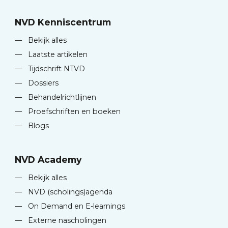
NVD Kenniscentrum
—
Bekijk alles
—
Laatste artikelen
—
Tijdschrift NTVD
—
Dossiers
—
Behandelrichtlijnen
—
Proefschriften en boeken
—
Blogs
NVD Academy
—
Bekijk alles
—
NVD (scholings)agenda
—
On Demand en E-learnings
—
Externe nascholingen