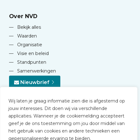
Over NVD
—
Bekijk alles
—
Waarden
—
Organisatie
—
Visie en beleid
—
Standpunten
—
Samenwerkingen
Nieuwbrief
Wij laten je graag informatie zien die is afgestemd op
jouw interesses. Dit doen wij via verschillende
applicaties. Wanneer je de cookiemelding accepteert
geef je de ons toestemming om jou door middel van
© 2026 NVD
het gebruik van cookies en andere technieken een
Privacy statement
gepersonaliseerde ervaring te bieden.
Disclaimer