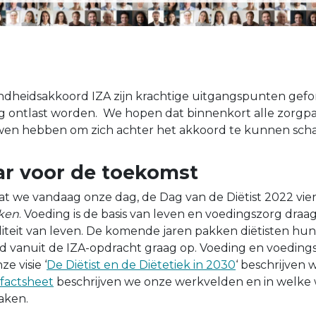
ndheidsakkoord IZA zijn krachtige uitgangspunten gef
g ontlast worden. We hopen dat binnenkort alle zorgpa
en hebben om zich achter het akkoord te kunnen scha
aar voor de toekomst
t we vandaag onze dag, de Dag van de Diëtist 2022 vie
ken
. Voeding is de basis van leven en voedingszorg draag
teit van leven. De komende jaren pakken diëtisten hun
d vanuit de IZA-opdracht graag op. Voeding en voeding
ze visie ‘
De Diëtist en de Diëtetiek in 2030
‘ beschrijven
factsheet
beschrijven we onze werkvelden en in welke
aken.