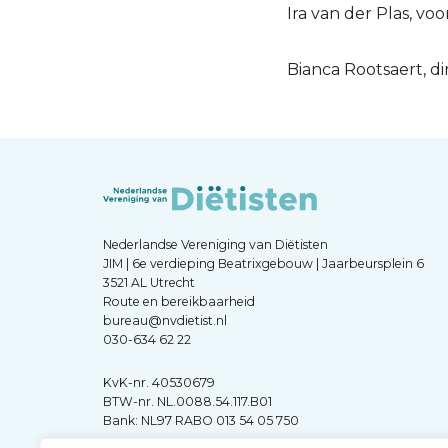
Ira van der Plas, vo
Bianca Rootsaert, d
Nederlandse Vereniging van Diëtisten
JIM | 6e verdieping Beatrixgebouw | Jaarbeursplein 6
3521 AL Utrecht
Route en bereikbaarheid
bureau@nvdietist.nl
030-634 62 22
KvK-nr. 40530679
BTW-nr. NL.0088.54.117.B01
Bank: NL97 RABO 013 54 05 750