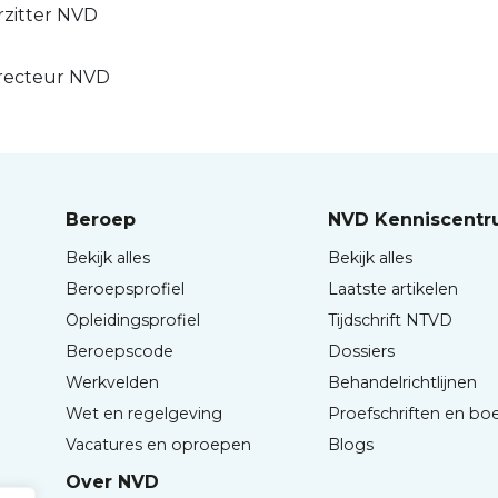
orzitter NVD
irecteur NVD
Beroep
NVD Kenniscent
Bekijk alles
Bekijk alles
Beroepsprofiel
Laatste artikelen
Opleidingsprofiel
Tijdschrift NTVD
Beroepscode
Dossiers
Werkvelden
Behandelrichtlijnen
Wet en regelgeving
Proefschriften en bo
Vacatures en oproepen
Blogs
Over NVD