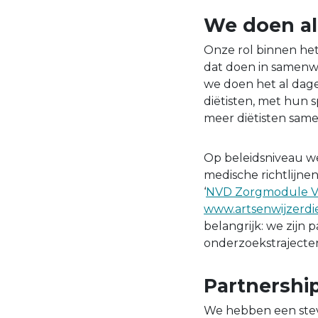
We doen al
Onze rol binnen he
dat doen in samenwer
we doen het al dage
diëtisten, met hun 
meer diëtisten sa
Op beleidsniveau we
medische richtlijnen
‘
NVD Zorgmodule V
www.artsenwijzerdie
belangrijk: we zijn
onderzoekstrajecten 
Partnershi
We hebben een stev