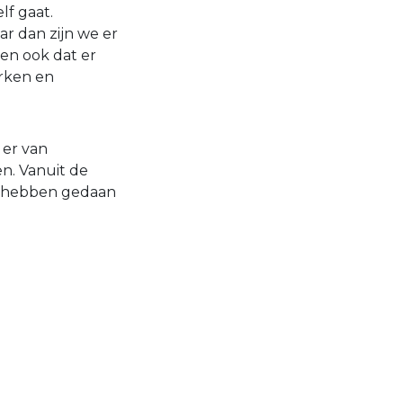
lf gaat.
r dan zijn we er
en ook dat er
rken en
 er van
n. Vanuit de
s hebben gedaan