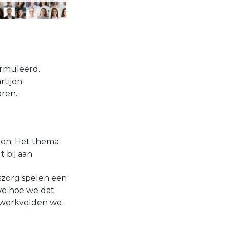
ormuleerd.
rtijen
ren.
ren. Het thema
t bij aan
szorg spelen een
 we hoe we dat
 werkvelden we