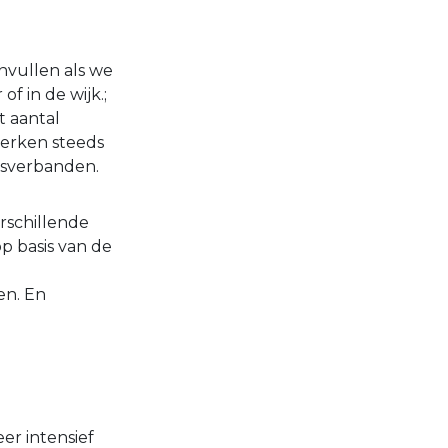
vullen als we
f in de wijk.;
t aantal
werken steeds
gsverbanden.
rschillende
 op basis van de
en. En
r intensief