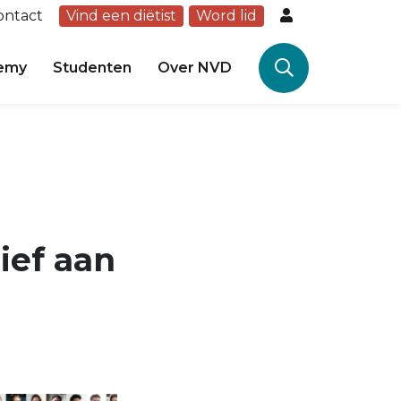
ontact
Vind een diëtist
Word lid
emy
Studenten
Over NVD
ief aan