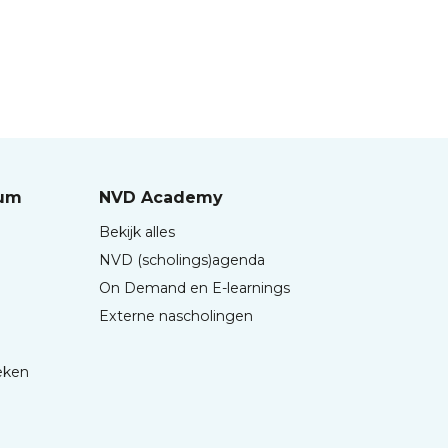
rum
NVD Academy
Bekijk alles
NVD (scholings)agenda
On Demand en E-learnings
Externe nascholingen
eken