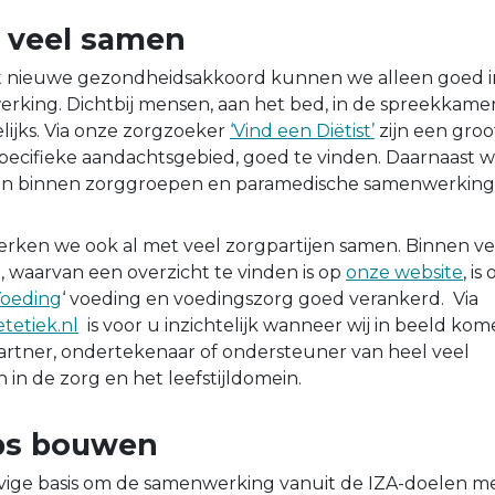
 veel samen
t nieuwe gezondheidsakkoord kunnen we alleen goed in
king. Dichtbij mensen, aan het bed, in de spreekkamer o
lijks. Via onze zorgzoeker
‘Vind een Diëtist’
zijn een groo
specifieke aandachtsgebied, goed te vinden. Daarnaast 
men binnen zorggroepen en paramedische samenwerkin
rken we ook al met veel zorgpartijen samen. Binnen ve
, waarvan een overzicht te vinden is op
onze website
, is
oeding
‘ voeding en voedingszorg goed verankerd. Via
tetiek.nl
is voor u inzichtelijk wanneer wij in beeld kom
 partner, ondertekenaar of ondersteuner van heel veel
in de zorg en het leefstijldomein.
ps bouwen
ige basis om de samenwerking vanuit de IZA-doelen mee