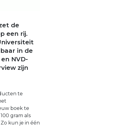
zet de
een rij.
iversiteit
tbaar in de
t en NVD-
view zijn
ducten te
het
ieuw boek te
 100 gram als
Zo kun je in één