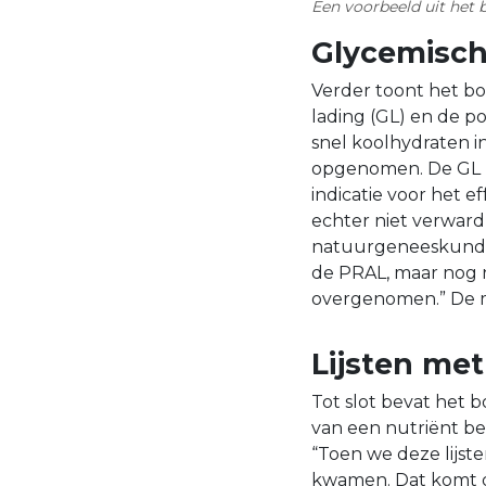
Een voorbeeld uit het
Glycemisch
Verder toont het bo
lading (GL) en de po
snel koolhydraten i
opgenomen. De GL h
indicatie voor het 
echter niet verward
natuurgeneeskunde”
de PRAL, maar nog n
overgenomen.” De me
Lijsten met
Tot slot bevat het 
van een nutriënt be
“Toen we deze lijst
kwamen. Dat komt d