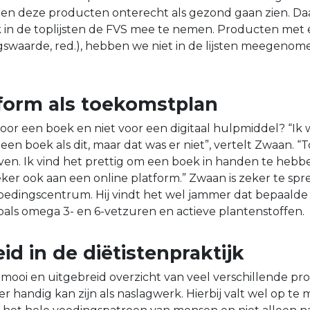
n deze producten onterecht als gezond gaan zien. D
 in de toplijsten de FVS mee te nemen. Producten met 
swaarde, red.), hebben we niet in de lijsten meegenome
tform als toekomstplan
r een boek en niet voor een digitaal hulpmiddel? “Ik 
 een boek als dit, maar dat was er niet”, vertelt Zwaan. “
ijven. Ik vind het prettig om een boek in handen te hebb
ker ook aan een online platform.” Zwaan is zeker te sp
oedingscentrum. Hij vindt het wel jammer dat bepaalde
oals omega 3- en 6-vetzuren en actieve plantenstoffen.
id in de diëtistenpraktijk
mooi en uitgebreid overzicht van veel verschillende p
r handig kan zijn als naslagwerk. Hierbij valt wel op te