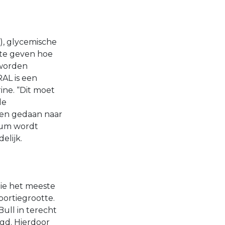
), glycemische
n te geven hoe
 worden
AL is een
ine. “Dit moet
de
ken gedaan naar
rum wordt
elijk.
die het meeste
portiegrootte.
ull in terecht
gd. Hierdoor