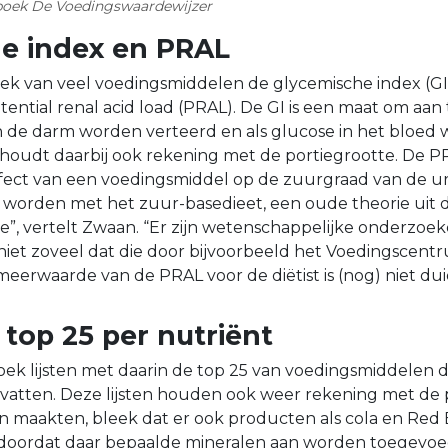
 boek De Voedingswaardewijzer
e index en PRAL
ek van veel voedingsmiddelen de glycemische index (GI
tential renal acid load (PRAL). De GI is een maat om aa
n de darm worden verteerd en als glucose in het bloed
oudt daarbij ook rekening met de portiegrootte. De PR
effect van een voedingsmiddel op de zuurgraad van de ur
 worden met het zuur-basedieet, een oude theorie uit 
, vertelt Zwaan. “Er zijn wetenschappelijke onderzoe
iet zoveel dat die door bijvoorbeeld het Voedingscent
erwaarde van de PRAL voor de diëtist is (nog) niet duid
 top 25 per nutriënt
boek lijsten met daarin de top 25 van voedingsmiddelen 
vatten. Deze lijsten houden ook weer rekening met de 
en maakten, bleek dat er ook producten als cola en Red B
oordat daar bepaalde mineralen aan worden toegevoe