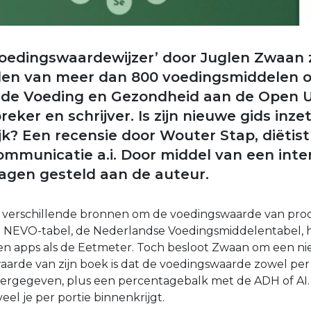
oedingswaardewijzer’ door Juglen Zwaan 
n van meer dan 800 voedingsmiddelen op 
de Voeding en Gezondheid aan de Open Un
reker en schrijver. Is zijn nieuwe gids inze
ijk? Een recensie door Wouter Stap, diëtis
municatie a.i. Door middel van een inter
agen gesteld aan de auteur.
n verschillende bronnen om de voedingswaarde van pro
e NEVO-tabel, de Nederlandse Voedingsmiddelentabel, 
en apps als de Eetmeter. Toch besloot Zwaan om een n
aarde van zijn boek is dat de voedingswaarde zowel per
ergegeven, plus een percentagebalk met de ADH of AI. 
el je per portie binnenkrijgt.