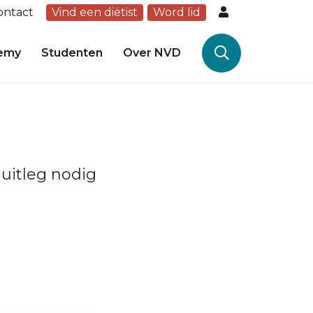
ontact
Vind een diëtist
Word lid
emy
Studenten
Over NVD
 uitleg nodig