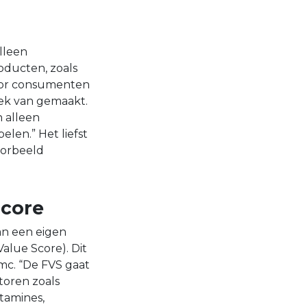
lleen
oducten, zoals
 voor consumenten
oek van gemaakt.
 alleen
len.” Het liefst
oorbeeld
Score
an een eigen
alue Score). Dit
mc. “De FVS gaat
toren zoals
itamines,