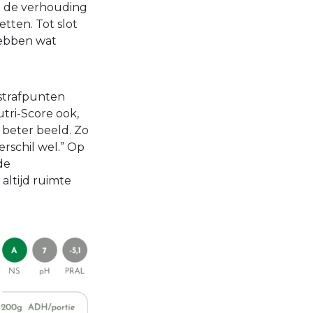
t de verhouding
tten. Tot slot
hebben wat
 strafpunten
ri-Score ook,
 beter beeld. Zo
rschil wel.” Op
de
altijd ruimte