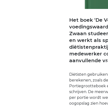
Het boek ‘De V
voedingswaarde
Zwaan studeer
en werkt als sp
diëtistenprakt
medewerker com
aanvullende vr
Diëtisten gebruike
berekenen, zoals d
Portiegrootteboek 
schrijven. De meerw
per portie wordt we
oogopslag zien hoeve