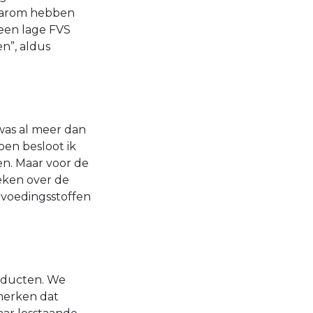
aarom hebben
een lage FVS
n”, aldus
was al meer dan
Toen besloot ik
en. Maar voor de
reken over de
 voedingsstoffen
roducten. We
 merken dat