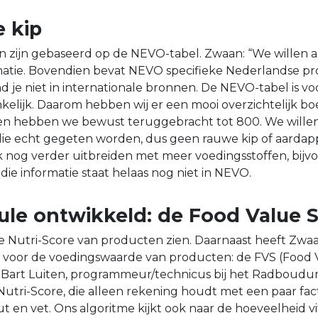
 kip
 zijn gebaseerd op de NEVO-tabel. Zwaan: “We willen a
atie. Bovendien bevat NEVO specifieke Nederlandse pr
ind je niet in internationale bronnen. De NEVO-tabel is
nkelijk. Daarom hebben wij er een mooi overzichtelijk b
en hebben we bewust teruggebracht tot 800. We willen
e echt gegeten worden, dus geen rauwe kip of aardappe
 nog verder uitbreiden met meer voedingsstoffen, bijv
die informatie staat helaas nog niet in NEVO.
ule ontwikkeld: de Food Value 
e Nutri-Score van producten zien. Daarnaast heeft Zwa
voor de voedingswaarde van producten: de FVS (Food V
 Bart Luiten, programmeur/technicus bij het Radboudu
Nutri-Score, die alleen rekening houdt met een paar fac
out en vet. Ons algoritme kijkt ook naar de hoeveelheid v