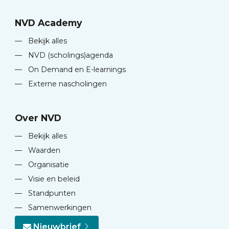
NVD Academy
—
Bekijk alles
—
NVD (scholings)agenda
—
On Demand en E-learnings
—
Externe nascholingen
Over NVD
—
Bekijk alles
—
Waarden
—
Organisatie
—
Visie en beleid
—
Standpunten
—
Samenwerkingen
Nieuwbrief