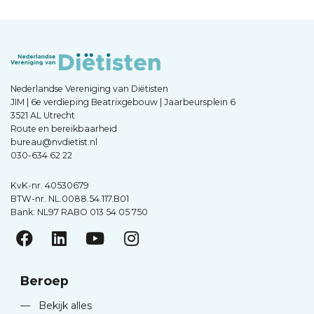
Nederlandse Vereniging van Diëtisten
JIM | 6e verdieping Beatrixgebouw | Jaarbeursplein 6
3521 AL Utrecht
Route en bereikbaarheid
bureau@nvdietist.nl
030-634 62 22
KvK-nr. 40530679
BTW-nr. NL.0088.54.117.B01
Bank: NL97 RABO 013 54 05 750
Beroep
—
Bekijk alles