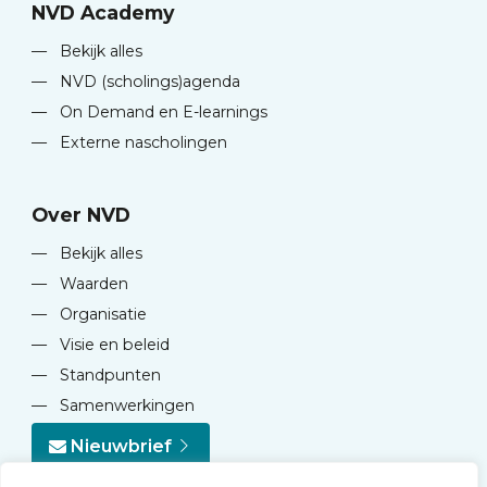
NVD Academy
—
Bekijk alles
—
NVD (scholings)agenda
—
On Demand en E-learnings
—
Externe nascholingen
Over NVD
—
Bekijk alles
—
Waarden
—
Organisatie
—
Visie en beleid
—
Standpunten
—
Samenwerkingen
Nieuwbrief