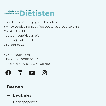
Nederlandse Vereniging van Diëtisten
JIM | 6e verdieping Beatrixgebouw | Jaarbeursplein 6
3521 AL Utrecht
Route en bereikbaarheid
bureau@nvdietist.nl
030-634 62 22
KvK-nr. 40530679
BTW-nr. NL.0088.54.117.B01
Bank: NL97 RABO 013 54 05 750
Beroep
—
Bekijk alles
—
Beroepsprofiel