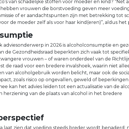
ico’s van schadelijke stoffen voor moeder en kind? “Net al
hebben vrouwen die borstvoeding geven meer voedings
mmissie of er aandachtspunten zijn met betrekking tot sc
 voor de moeder zelf als voor haar kind(eren)”, aldus he
nsumptie
k adviesonderwerp in 2026 is alcoholconsumptie en ge
an de Gezondheidsraad beperkten zich vaak tot specifi
 zwangere vrouwen – of waren onderdeel van de Richtli
est de raad voor een bredere invalshoek, waarin niet all
en van alcoholgebruik worden belicht, maar ook de soci
pact, zoals risico op ongevallen, geweld of beperkingen 
e kan het advies leiden tot een actualisatie van de alcoh
n herziening van de plaats van alcohol in het bredere
perspectief
aat zien dat voeding steeds breder wordt benaderd: ni