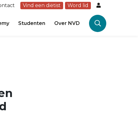
ontact
Vind een diëtist
Word lid
emy
Studenten
Over NVD
nen
nd