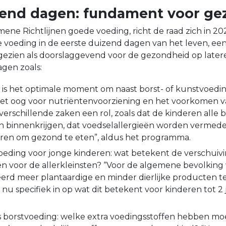
zend dagen: fundament voor g
ene Richtlijnen goede voeding, richt de raad zich in 2
 voeding in de eerste duizend dagen van het leven, een
ezien als doorslaggevend voor de gezondheid op latere 
agen zoals:
t is het optimale moment om naast borst- of kunstvoedi
met oog voor nutriëntenvoorziening en het voorkomen v
 verschillende zaken een rol, zoals dat de kinderen alle
n binnenkrijgen, dat voedselallergieën worden vermed
ren om gezond te eten”, aldus het programma.
oeding voor jonge kinderen: wat betekent de verschuiv
en voor de allerkleinsten? “Voor de algemene bevolking 
erd meer plantaardige en minder dierlijke producten te
nu specifiek in op wat dit betekent voor kinderen tot 2 j
s borstvoeding: welke extra voedingsstoffen hebben mo