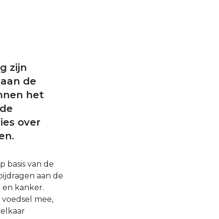
 zijn
taan de
innen het
 de
ies over
en.
p basis van de
bijdragen aan de
2 en kanker.
n voedsel mee,
elkaar