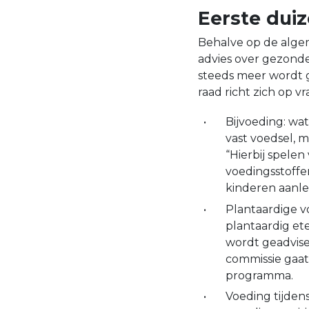
Eerste dui
Behalve op de algem
advies over gezonde
steeds meer wordt g
raad richt zich op vr
Bijvoeding: wa
vast voedsel, 
“Hierbij spelen
voedingsstoffe
kinderen aanle
Plantaardige v
plantaardig et
wordt geadvise
commissie gaat 
programma.
Voeding tijden