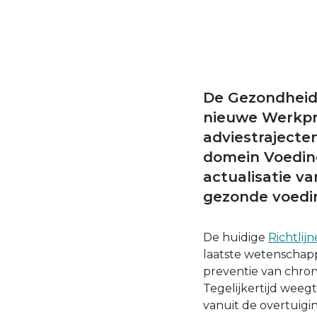
De Gezondheids
nieuwe Werkpr
adviestrajecte
domein Voedin
actualisatie v
gezonde voedin
De huidige
Richtlij
laatste wetenschapp
preventie van chroni
Tegelijkertijd weeg
vanuit de overtuig