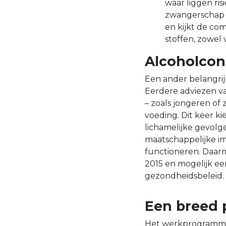
waar liggen ris
zwangerschap 
en kijkt de co
stoffen, zowel
Alcoholco
Een ander belangrij
Eerdere adviezen v
– zoals jongeren of
voeding. Dit keer ki
lichamelijke gevolg
maatschappelijke im
functioneren. Daarme
2015 en mogelijk ee
gezondheidsbeleid.
Een breed 
Het werkprogramma l