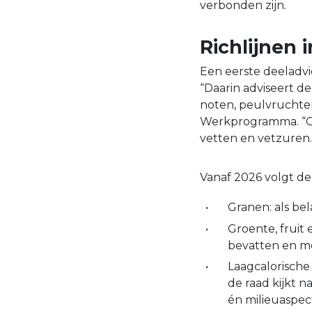
verbonden zijn.
Richlijnen 
Een eerste deeladvie
“Daarin adviseert de
noten, peulvruchten 
Werkprogramma. “Oo
vetten en vetzuren.
Vanaf 2026 volgt d
Granen: als bel
Groente, fruit 
bevatten en mo
Laagcalorische
de raad kijkt 
én milieuaspec