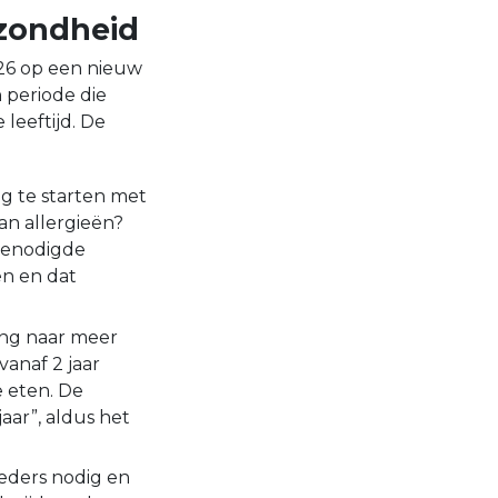
ezondheid
026 op een nieuw
 periode die
leeftijd. De
ng te starten met
an allergieën?
 benodigde
en en dat
ing naar meer
vanaf 2 jaar
 eten. De
aar”, aldus het
eders nodig en