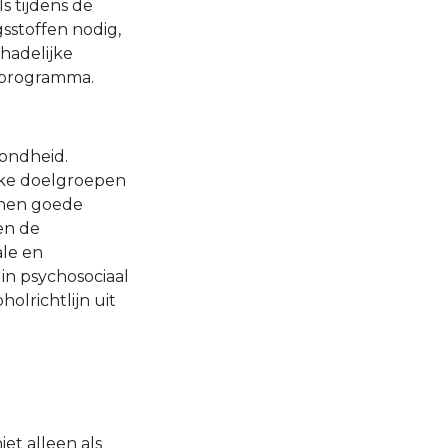
s tijdens de
stoffen nodig,
hadelijke
t programma.
zondheid.
eke doelgroepen
jnen goede
een de
ale en
in psychosociaal
olrichtlijn uit
et alleen als