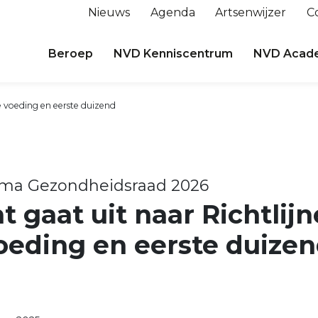
Nieuws
Agenda
Artsenwijzer
C
Beroep
NVD Kenniscentrum
NVD Acad
e voeding en eerste duizend
a Gezondheidsraad 2026
 gaat uit naar Richtlij
oeding en eerste duize