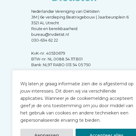
Nederlandse Vereniging van Diëtisten
JIM | 6e verdieping Beatrixgebouw | Jaarbeursplein 6
3521 AL Utrecht
Route en bereikbaarheid
bureau@nvdietist.nl
030-634 62 22
KvK-nr. 40530679
BTW-nr. NL.0088.54.117.B01
Bank: NL97 RABO 013 54 05 750
Wij laten je graag informatie zien die is afgestemd op
jouw interesses. Dit doen wij via verschillende
applicaties. Wanneer je de cookiemelding accepteert
geef je de ons toestemming om jou door middel van
het gebruik van cookies en andere technieken een
gepersonaliseerde ervaring te bieden.
Aanpassen
Accepteer alles