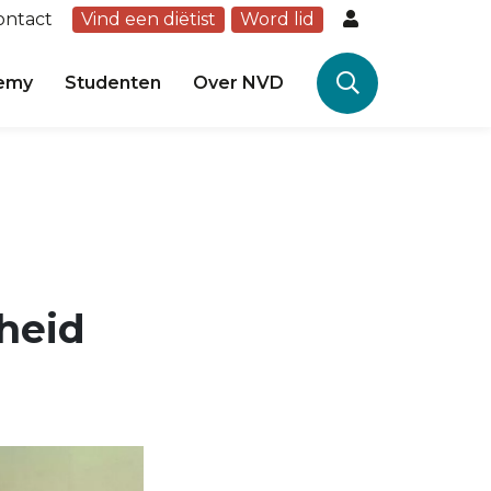
ontact
Vind een diëtist
Word lid
emy
Studenten
Over NVD
gheid