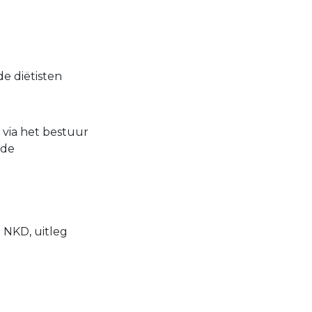
e diëtisten
 via het bestuur
 de
t NKD, uitleg