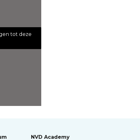
jgen tot deze
rum
NVD Academy