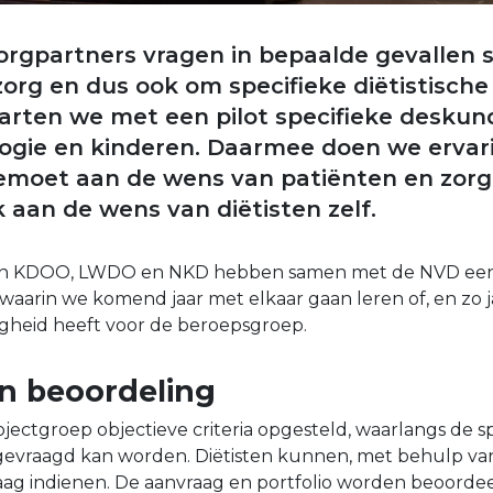
orgpartners vragen in bepaalde gevallen s
zorg en dus ook om specifieke diëtistische
rten we met een pilot specifieke deskun
logie en kinderen. Daarmee doen we ervar
moet aan de wens van patiënten en zorg
 aan de wens van diëtisten zelf.
n KDOO, LWDO en NKD hebben samen met de NVD een 
waarin we komend jaar met elkaar gaan leren of, en zo 
gheid heeft voor de beroepsgroep.
n beoordeling
jectgroep objectieve criteria opgesteld, waarlangs de s
evraagd kan worden. Diëtisten kunnen, met behulp va
raag indienen. De aanvraag en portfolio worden beoorde