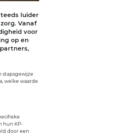
teeds luider
 zorg. Vanaf
digheid voor
ing op en
partners,
stapsgewijze
ja, welke waarde
pecifieke
n hun KP-
eld door een