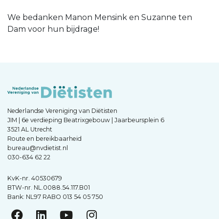
We bedanken Manon Mensink en Suzanne ten
Dam voor hun bijdrage!
Nederlandse Vereniging van Diëtisten
JIM | 6e verdieping Beatrixgebouw | Jaarbeursplein 6
3521 AL Utrecht
Route en bereikbaarheid
bureau@nvdietist.nl
030-634 62 22
KvK-nr. 40530679
BTW-nr. NL.0088.54.117.B01
Bank: NL97 RABO 013 54 05 750