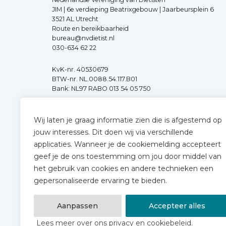
JIM | 6e verdieping Beatrixgebouw | Jaarbeursplein 6
3521 AL Utrecht
Route en bereikbaarheid
bureau@nvdietist.nl
030-634 62 22
KvK-nr. 40530679
BTW-nr. NL.0088.54.117.B01
Bank: NL97 RABO 013 54 05 750
Wij laten je graag informatie zien die is afgestemd op
jouw interesses. Dit doen wij via verschillende
applicaties. Wanneer je de cookiemelding accepteert
geef je de ons toestemming om jou door middel van
het gebruik van cookies en andere technieken een
gepersonaliseerde ervaring te bieden.
Aanpassen
Accepteer alles
Lees meer over ons privacy en cookiebeleid.