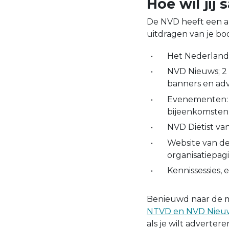
Hoe wil ji
De NVD heeft een a-
uitdragen van je boo
Het Nederlands
NVD Nieuws; 2 
banners en adv
Evenementen: 
bijeenkomsten
NVD Diëtist van
Website van de
organisatiepag
Kennissessies, 
Benieuwd naar de 
NTVD en NVD Nieu
als je wilt adverter