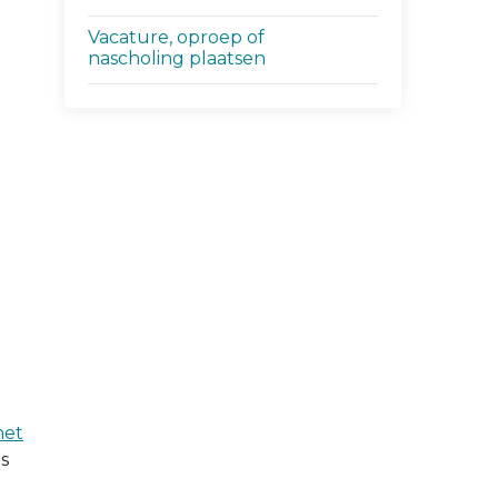
Vacature, oproep of
nascholing plaatsen
het
s