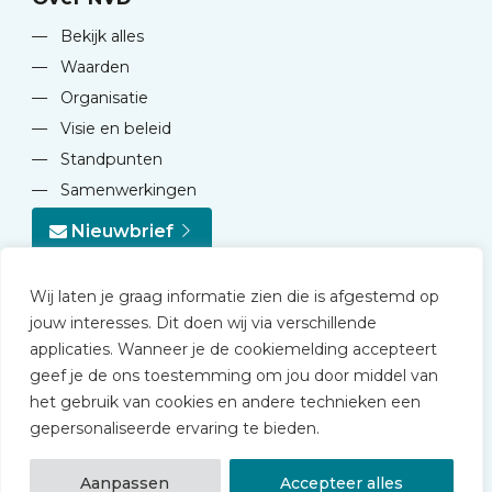
—
Bekijk alles
—
Waarden
—
Organisatie
—
Visie en beleid
—
Standpunten
—
Samenwerkingen
Nieuwbrief
Wij laten je graag informatie zien die is afgestemd op
jouw interesses. Dit doen wij via verschillende
applicaties. Wanneer je de cookiemelding accepteert
geef je de ons toestemming om jou door middel van
© 2026 NVD
het gebruik van cookies en andere technieken een
Privacy statement
gepersonaliseerde ervaring te bieden.
Disclaimer
Algemene voorwaarden NVD Academy
Aanpassen
Accepteer alles