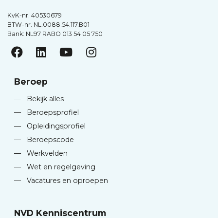
KvK-nr. 40530679
BTW-nr. NL.0088.54.117.B01
Bank: NL97 RABO 013 54 05 750
Beroep
—
Bekijk alles
—
Beroepsprofiel
—
Opleidingsprofiel
—
Beroepscode
—
Werkvelden
—
Wet en regelgeving
—
Vacatures en oproepen
NVD Kenniscentrum