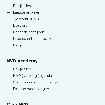
—
Bekijk alles
—
Laatste artikelen
—
Tijdschrift NTVD
—
Dossiers
—
Behandelrichtlijnen
—
Proefschriften en boeken
—
Blogs
NVD Academy
—
Bekijk alles
—
NVD (scholings)agenda
—
On Demand en E-learnings
—
Externe nascholingen
Over NVD