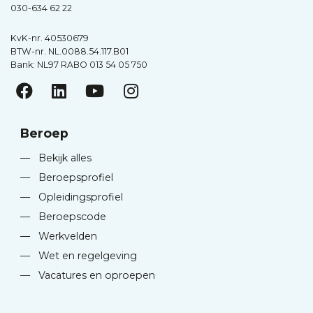
030-634 62 22
KvK-nr. 40530679
BTW-nr. NL.0088.54.117.B01
Bank: NL97 RABO 013 54 05 750
Beroep
—
Bekijk alles
—
Beroepsprofiel
—
Opleidingsprofiel
—
Beroepscode
—
Werkvelden
—
Wet en regelgeving
—
Vacatures en oproepen