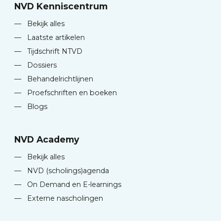
NVD Kenniscentrum
—
Bekijk alles
—
Laatste artikelen
—
Tijdschrift NTVD
—
Dossiers
—
Behandelrichtlijnen
—
Proefschriften en boeken
—
Blogs
NVD Academy
—
Bekijk alles
—
NVD (scholings)agenda
—
On Demand en E-learnings
—
Externe nascholingen