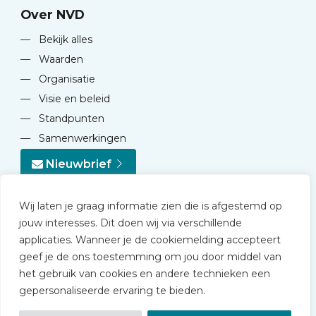
Over NVD
—
Bekijk alles
—
Waarden
—
Organisatie
—
Visie en beleid
—
Standpunten
—
Samenwerkingen
Nieuwbrief
Wij laten je graag informatie zien die is afgestemd op
jouw interesses. Dit doen wij via verschillende
applicaties. Wanneer je de cookiemelding accepteert
geef je de ons toestemming om jou door middel van
© 2026 NVD
het gebruik van cookies en andere technieken een
Privacy statement
gepersonaliseerde ervaring te bieden.
Disclaimer
Algemene voorwaarden NVD Academy