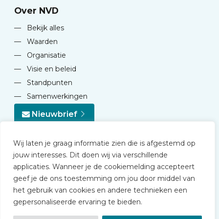
Over NVD
—
Bekijk alles
—
Waarden
—
Organisatie
—
Visie en beleid
—
Standpunten
—
Samenwerkingen
Nieuwbrief
Wij laten je graag informatie zien die is afgestemd op
jouw interesses. Dit doen wij via verschillende
applicaties. Wanneer je de cookiemelding accepteert
geef je de ons toestemming om jou door middel van
© 2026 NVD
het gebruik van cookies en andere technieken een
Privacy statement
gepersonaliseerde ervaring te bieden.
Disclaimer
Algemene voorwaarden NVD Academy