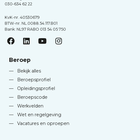
030-634 62 22
KvK-nr. 40530679
BTW-nr. NL.0088.54.117.B01
Bank: NL97 RABO 013 54 05 750
Beroep
—
Bekijk alles
—
Beroepsprofiel
—
Opleidingsprofiel
—
Beroepscode
—
Werkvelden
—
Wet en regelgeving
—
Vacatures en oproepen