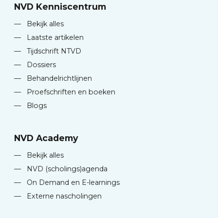
NVD Kenniscentrum
—
Bekijk alles
—
Laatste artikelen
—
Tijdschrift NTVD
—
Dossiers
—
Behandelrichtlijnen
—
Proefschriften en boeken
—
Blogs
NVD Academy
—
Bekijk alles
—
NVD (scholings)agenda
—
On Demand en E-learnings
—
Externe nascholingen