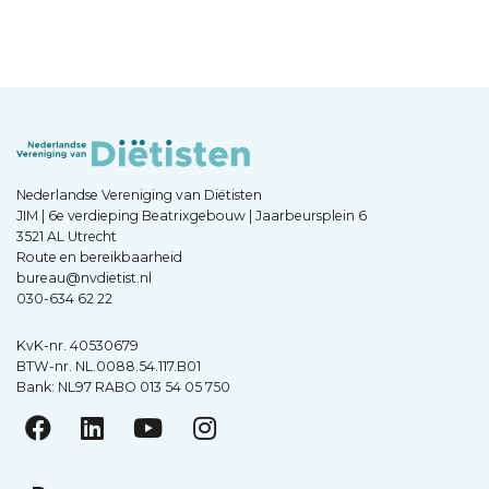
Nederlandse Vereniging van Diëtisten
JIM | 6e verdieping Beatrixgebouw | Jaarbeursplein 6
3521 AL Utrecht
Route en bereikbaarheid
bureau@nvdietist.nl
030-634 62 22
KvK-nr. 40530679
BTW-nr. NL.0088.54.117.B01
Bank: NL97 RABO 013 54 05 750