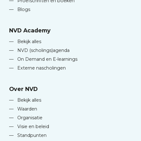
—
Proefschriften en boeken
—
Blogs
NVD Academy
—
Bekijk alles
—
NVD (scholings)agenda
—
On Demand en E-learnings
—
Externe nascholingen
Over NVD
—
Bekijk alles
—
Waarden
—
Organisatie
—
Visie en beleid
—
Standpunten