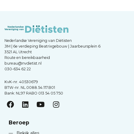
Nederlandse Vereniging van Diëtisten
JIM | 6e verdieping Beatrixgebouw | Jaarbeursplein 6
3521 AL Utrecht
Route en bereikbaarheid
bureau@nvdietist.nl
030-634 62 22
KvK-nr. 40530679
BTW-nr. NL.0088.54.117.B01
Bank: NL97 RABO 013 54 05 750
Beroep
—
Bekijk alles