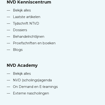
NVD Kenniscentrum
—
Bekijk alles
—
Laatste artikelen
—
Tijdschrift NTVD
—
Dossiers
—
Behandelrichtlijnen
—
Proefschriften en boeken
—
Blogs
NVD Academy
—
Bekijk alles
—
NVD (scholings)agenda
—
On Demand en E-learnings
—
Externe nascholingen