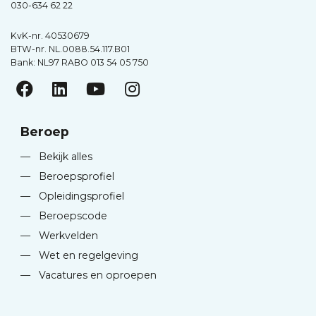
030-634 62 22
KvK-nr. 40530679
BTW-nr. NL.0088.54.117.B01
Bank: NL97 RABO 013 54 05 750
Beroep
—
Bekijk alles
—
Beroepsprofiel
—
Opleidingsprofiel
—
Beroepscode
—
Werkvelden
—
Wet en regelgeving
—
Vacatures en oproepen