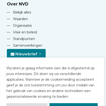
Over NVD
—
Bekijk alles
—
Waarden
—
Organisatie
—
Visie en beleid
—
Standpunten
—
Samenwerkingen
Nieuwbrief
Wij laten je graag informatie zien die is afgestemd op
jouw interesses. Dit doen wij via verschillende
applicaties. Wanneer je de cookiemelding accepteert
geef je de ons toestemming om jou door middel van
© 2026 NVD
het gebruik van cookies en andere technieken een
Privacy statement
gepersonaliseerde ervaring te bieden.
Disclaimer
Algemene voorwaarden NVD Academy