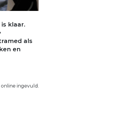
is klaar.
e
ntramed als
rken en
 online ingevuld.