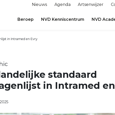
Nieuws
Agenda
Artsenwijzer
C
Beroep
NVD Kenniscentrum
NVD Acad
lijst in Intramed en Evry
hic
andelijke standaard
agenlijst in Intramed en
2025