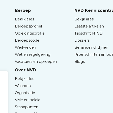
Beroep
NVD Kenniscent
Bekijk alles
Bekijk alles
Beroepsprofiel
Laatste artikelen
Opleidingsprofiel
Tijdschrift NTVD
Beroepscode
Dossiers
Werkvelden
Behandelrichtlijnen
Wet en regelgeving
Proefschriften en bo
Vacatures en oproepen
Blogs
Over NVD
Bekijk alles
Waarden
Organisatie
Visie en beleid
Standpunten