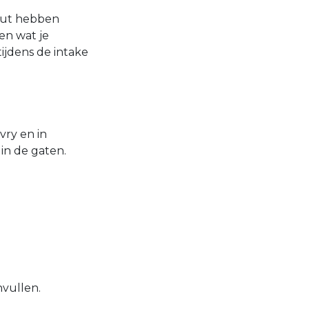
nput hebben
en wat je
tijdens de intake
vry en in
in de gaten.
nvullen.