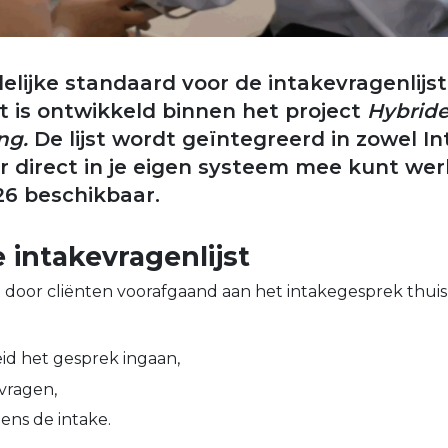
lijke standaard voor de intakevragenlijst 
t is ontwikkeld binnen het project
Hybrid
ng.
De lijst wordt geïntegreerd in zowel I
 er direct in je eigen systeem mee kunt we
6 beschikbaar.
 intakevragenlijst
t door cliënten voorafgaand aan het intakegesprek thuis
id het gesprek ingaan,
rvragen,
dens de intake.