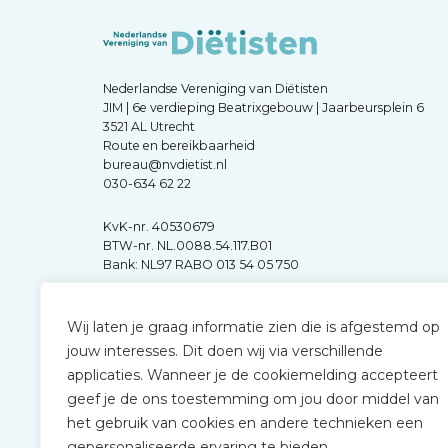
Nederlandse Vereniging van Diëtisten
JIM | 6e verdieping Beatrixgebouw | Jaarbeursplein 6
3521 AL Utrecht
Route en bereikbaarheid
bureau@nvdietist.nl
030-634 62 22
KvK-nr. 40530679
BTW-nr. NL.0088.54.117.B01
Bank: NL97 RABO 013 54 05 750
Wij laten je graag informatie zien die is afgestemd op
jouw interesses. Dit doen wij via verschillende
applicaties. Wanneer je de cookiemelding accepteert
geef je de ons toestemming om jou door middel van
het gebruik van cookies en andere technieken een
gepersonaliseerde ervaring te bieden.