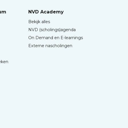
rum
NVD Academy
Bekijk alles
NVD (scholings)agenda
On Demand en E-learnings
Externe nascholingen
eken