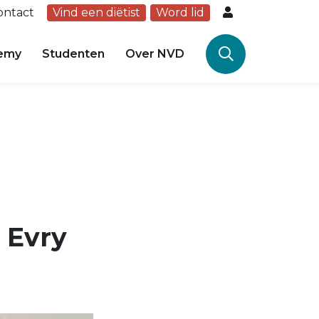
ontact
Vind een diëtist
Word lid
emy
Studenten
Over NVD
 Evry