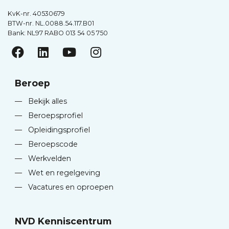
KvK-nr. 40530679
BTW-nr. NL.0088.54.117.B01
Bank: NL97 RABO 013 54 05 750
Beroep
—
Bekijk alles
—
Beroepsprofiel
—
Opleidingsprofiel
—
Beroepscode
—
Werkvelden
—
Wet en regelgeving
—
Vacatures en oproepen
NVD Kenniscentrum