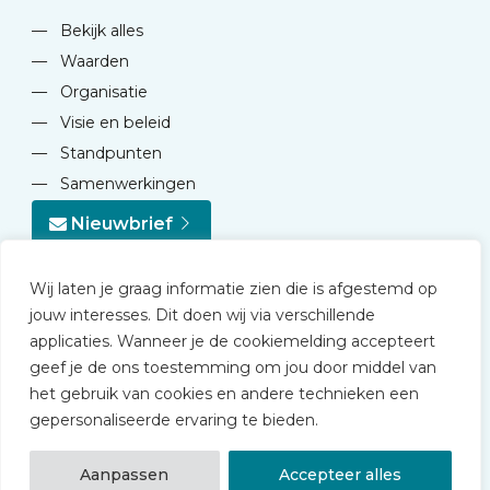
—
Bekijk alles
—
Waarden
—
Organisatie
—
Visie en beleid
—
Standpunten
—
Samenwerkingen
Nieuwbrief
Wij laten je graag informatie zien die is afgestemd op
jouw interesses. Dit doen wij via verschillende
applicaties. Wanneer je de cookiemelding accepteert
geef je de ons toestemming om jou door middel van
© 2026 NVD
het gebruik van cookies en andere technieken een
Privacy statement
gepersonaliseerde ervaring te bieden.
Disclaimer
Algemene voorwaarden NVD Academy
Aanpassen
Accepteer alles