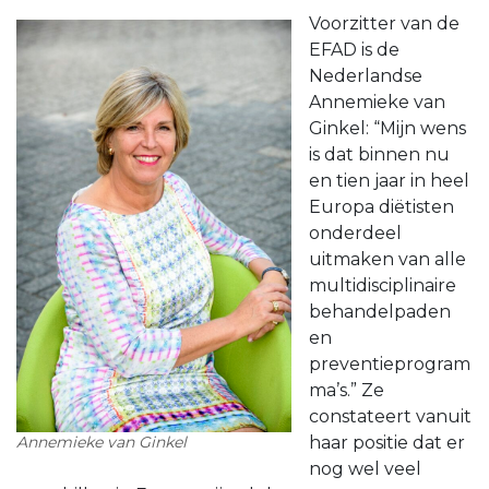
Voorzitter van de
EFAD is de
Nederlandse
Annemieke van
Ginkel: “Mijn wens
is dat binnen nu
en tien jaar in heel
Europa diëtisten
onderdeel
uitmaken van alle
multidisciplinaire
behandelpaden
en
preventieprogram
ma’s.” Ze
constateert vanuit
Annemieke van Ginkel
haar positie dat er
nog wel veel