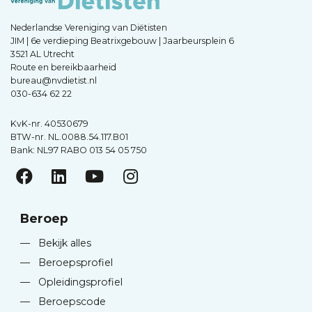
Nederlandse Vereniging van Diëtisten
JIM | 6e verdieping Beatrixgebouw | Jaarbeursplein 6
3521 AL Utrecht
Route en bereikbaarheid
bureau@nvdietist.nl
030-634 62 22
KvK-nr. 40530679
BTW-nr. NL.0088.54.117.B01
Bank: NL97 RABO 013 54 05 750
Beroep
—
Bekijk alles
—
Beroepsprofiel
—
Opleidingsprofiel
—
Beroepscode