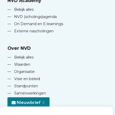
NVD Academy
—
Bekijk alles
—
NVD (scholings)agenda
—
On Demand en E-learnings
—
Externe nascholingen
Over NVD
—
Bekijk alles
—
Waarden
—
Organisatie
—
Visie en beleid
—
Standpunten
—
Samenwerkingen
Nieuwbrief