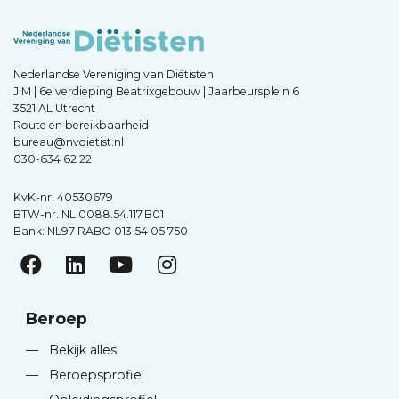
Nederlandse Vereniging van Diëtisten
JIM | 6e verdieping Beatrixgebouw | Jaarbeursplein 6
3521 AL Utrecht
Route en bereikbaarheid
bureau@nvdietist.nl
030-634 62 22
KvK-nr. 40530679
BTW-nr. NL.0088.54.117.B01
Bank: NL97 RABO 013 54 05 750
Beroep
—
Bekijk alles
—
Beroepsprofiel