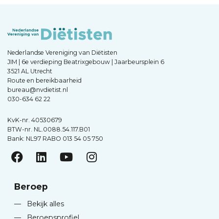
Nederlandse Vereniging van Diëtisten
JIM | 6e verdieping Beatrixgebouw | Jaarbeursplein 6
3521 AL Utrecht
Route en bereikbaarheid
bureau@nvdietist.nl
030-634 62 22
KvK-nr. 40530679
BTW-nr. NL.0088.54.117.B01
Bank: NL97 RABO 013 54 05 750
Beroep
—
Bekijk alles
—
Beroepsprofiel