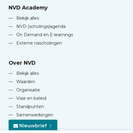
NVD Academy
—
Bekijk alles
—
NVD (scholings)agenda
—
On Demand en E-learnings
—
Externe nascholingen
Over NVD
—
Bekijk alles
—
Waarden
—
Organisatie
—
Visie en beleid
—
Standpunten
—
Samenwerkingen
Nieuwbrief