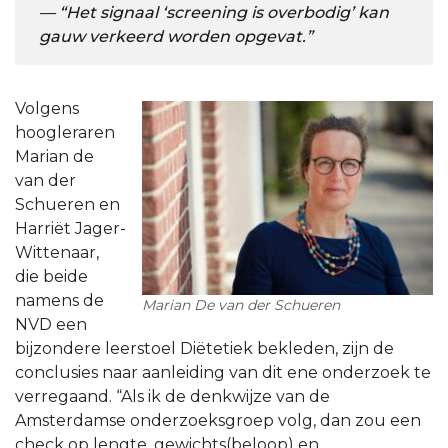
“Het signaal ‘screening is overbodig’ kan
gauw verkeerd worden opgevat.”
Volgens
hoogleraren
Marian de
van der
Schueren en
Harriët Jager-
Wittenaar,
die beide
namens de
Marian De van der Schueren
NVD een
bijzondere leerstoel Diëtetiek bekleden, zijn de
conclusies naar aanleiding van dit ene onderzoek te
verregaand. “Als ik de denkwijze van de
Amsterdamse onderzoeksgroep volg, dan zou een
check op lengte, gewichts(beloop) en