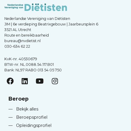
Nederlandse Vereniging van Diëtisten
JIM | 6e verdieping Beatrixgebouw | Jaarbeursplein 6
3521 AL Utrecht
Route en bereikbaarheid
bureau@nvdietist.nl
030-634 62 22
KvK-nr. 40530679
BTW-nr. NL.0088.54.117.B01
Bank: NL97 RABO 013 54 05 750
Beroep
—
Bekijk alles
—
Beroepsprofiel
—
Opleidingsprofiel