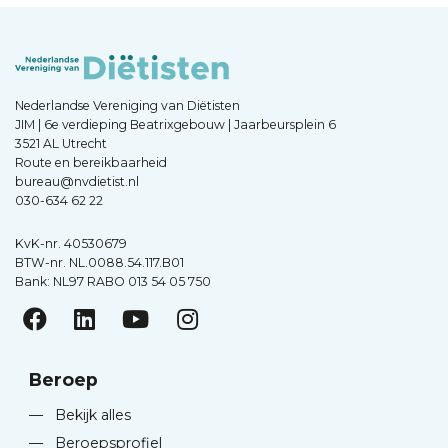
Nederlandse Vereniging van Diëtisten
JIM | 6e verdieping Beatrixgebouw | Jaarbeursplein 6
3521 AL Utrecht
Route en bereikbaarheid
bureau@nvdietist.nl
030-634 62 22
KvK-nr. 40530679
BTW-nr. NL.0088.54.117.B01
Bank: NL97 RABO 013 54 05 750
Beroep
—
Bekijk alles
—
Beroepsprofiel