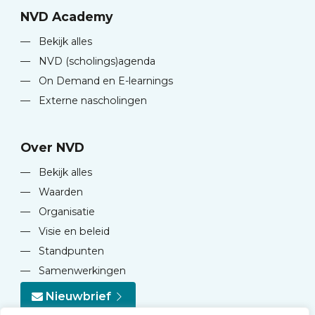
NVD Academy
—
Bekijk alles
—
NVD (scholings)agenda
—
On Demand en E-learnings
—
Externe nascholingen
Over NVD
—
Bekijk alles
—
Waarden
—
Organisatie
—
Visie en beleid
—
Standpunten
—
Samenwerkingen
Nieuwbrief