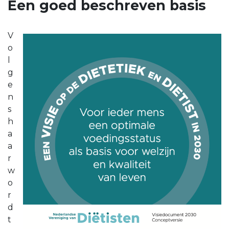
Een goed beschreven basis
V
o
l
g
e
n
s
h
a
a
r
w
o
r
d
t