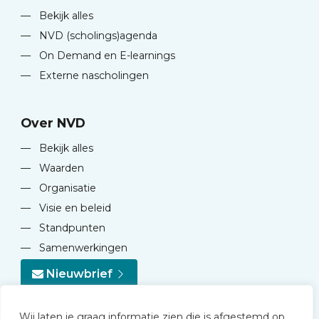
—
Bekijk alles
—
NVD (scholings)agenda
—
On Demand en E-learnings
—
Externe nascholingen
Over NVD
—
Bekijk alles
—
Waarden
—
Organisatie
—
Visie en beleid
—
Standpunten
—
Samenwerkingen
Nieuwbrief
Wij laten je graag informatie zien die is afgestemd op