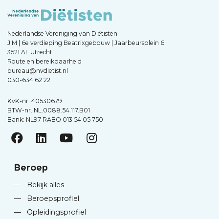
Nederlandse Vereniging van Diëtisten
JIM | 6e verdieping Beatrixgebouw | Jaarbeursplein 6
3521 AL Utrecht
Route en bereikbaarheid
bureau@nvdietist.nl
030-634 62 22
KvK-nr. 40530679
BTW-nr. NL.0088.54.117.B01
Bank: NL97 RABO 013 54 05 750
Beroep
—
Bekijk alles
—
Beroepsprofiel
—
Opleidingsprofiel