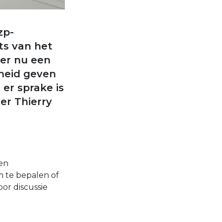
zp-
ts van het
 er nu een
heid geven
er sprake is
er Thierry
 en
m te bepalen of
or discussie