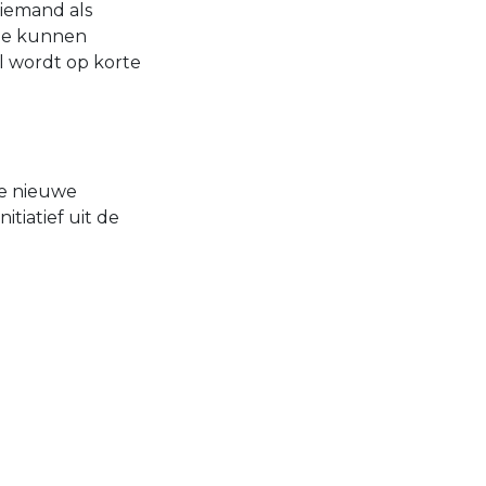
 iemand als
ole kunnen
l wordt op korte
de nieuwe
tiatief uit de