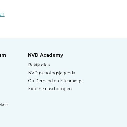
et
rum
NVD Academy
Bekijk alles
NVD (scholings)agenda
On Demand en E-learnings
Externe nascholingen
eken