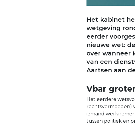
Het kabinet he
wetgeving rond
eerder voorges
nieuwe wet: de
over wanneer i
van een dienstv
Aartsen aan d
Vbar grote
Het eerdere wetsvoo
rechtsvermoeden) wo
iemand werknemer of 
tussen politiek en pr