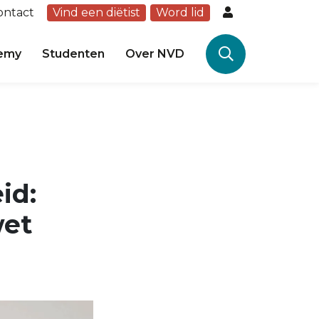
ontact
Vind een diëtist
Word lid
emy
Studenten
Over NVD
id:
wet