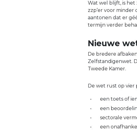
Wat wel blijft, is 
zzp’er voor minder
aantonen dat er géé
termijn verder beh
Nieuwe wet
De bredere afbaken
Zelfstandigenwet. Di
Tweede Kamer.
De wet rust op vier p
een toets of i
een beoordelin
sectorale ver
een onafhankel