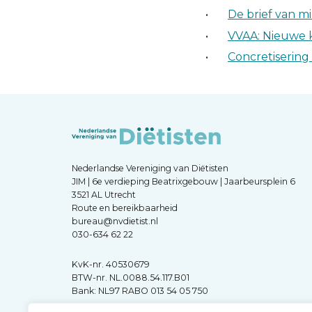
De brief van m
VVAA: Nieuwe k
Concretiserin
Nederlandse Vereniging van Diëtisten
JIM | 6e verdieping Beatrixgebouw | Jaarbeursplein 6
3521 AL Utrecht
Route en bereikbaarheid
bureau@nvdietist.nl
030-634 62 22
KvK-nr. 40530679
BTW-nr. NL.0088.54.117.B01
Bank: NL97 RABO 013 54 05 750