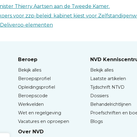
inister Thierry Aartsen aan de Tweede Kamer.
oers voor zzp-beleid: kabinet kiest voor Zelfstandigenw
g Deliveroo-elementen
Beroep
NVD Kenniscent
Bekijk alles
Bekijk alles
Beroepsprofiel
Laatste artikelen
Opleidingsprofiel
Tijdschrift NTVD
Beroepscode
Dossiers
Werkvelden
Behandelrichtlijnen
Wet en regelgeving
Proefschriften en bo
Vacatures en oproepen
Blogs
Over NVD