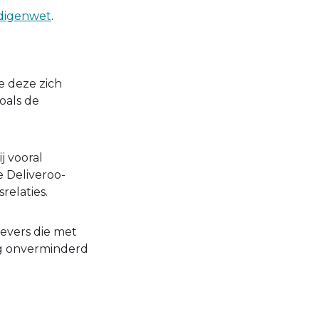
ndigenwet
.
e deze zich
oals de
j vooral
e Deliveroo-
relaties.
gevers die met
ng onverminderd