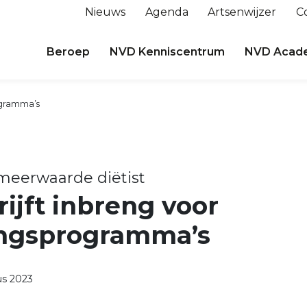
Nieuws
Agenda
Artsenwijzer
C
Beroep
NVD Kenniscentrum
NVD Acad
rogramma’s
meerwaarde diëtist
ijft inbreng voor
ingsprogramma’s
s 2023