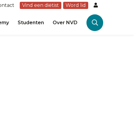
ontact
Vind een diëtist
Word lid
emy
Studenten
Over NVD