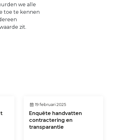
tuurden we alle
tie toe te kennen
edereen
waarde zit.
19 februari 2025
t
Enquête handvatten
contractering en
transparantie