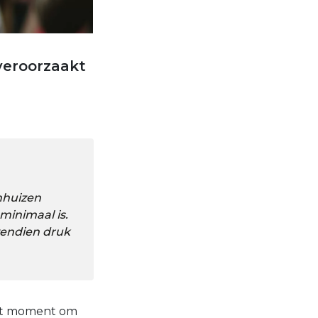
veroorzaakt
enhuizen
minimaal is.
ovendien druk
het moment om