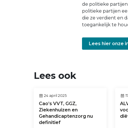
de politieke partije
politieke partijen e
die ze verdient en
toegankelijk te hou
Lees hier onze 
Lees ook
24 april 2025
17
Cao’s VVT, GGZ,
ALV
Ziekenhuizen en
voo
Gehandicaptenzorg nu
dië
definitief