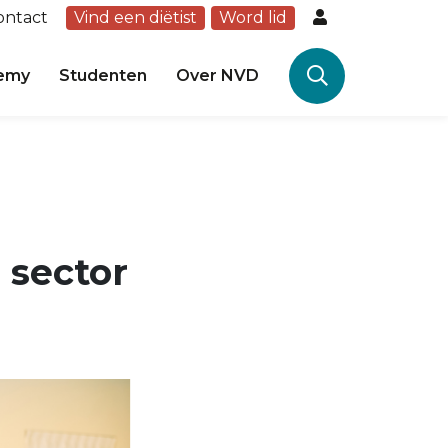
ontact
Vind een diëtist
Word lid
emy
Studenten
Over NVD
 sector