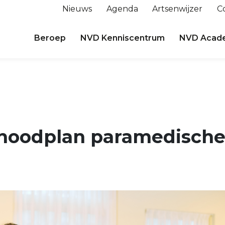
Nieuws
Agenda
Artsenwijzer
C
Beroep
NVD Kenniscentrum
NVD Acad
noodplan paramedische