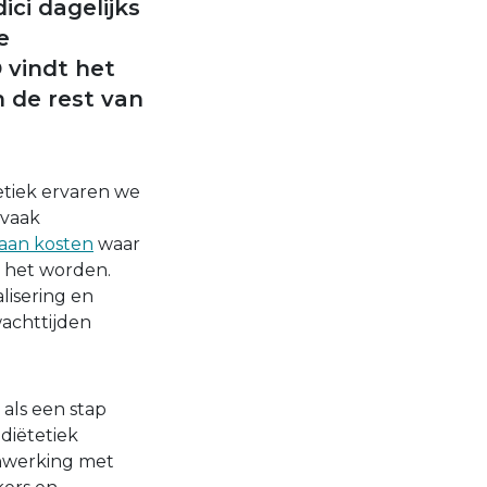
ci dagelijks
e
 vindt het
n de rest van
etiek ervaren we
 vaak
 aan kosten
waar
 het worden.
alisering en
wachttijden
 als een stap
diëtetiek
enwerking met