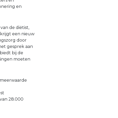
kers en
onering en
van de diëtist,
krijgt een nieuw
ingszorg door
 het gesprek aan
biedt bij de
ssingen moeten
de meerwaarde
st
arvan 28.000