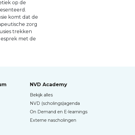
etiek op de
resenteerd.
usie komt dat de
rapeutische zorg
lusies trekken
 gesprek met de
rum
NVD Academy
Bekijk alles
NVD (scholings)agenda
On Demand en E-learnings
Externe nascholingen