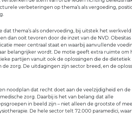
s, versterken de stem van onze leden richting beleidsma
turele verbeteringen op thema’s als vergoeding, positi
g.
we dat thema’s als ondervoeding, bij uitstek het werkveld 
en dan ooit tevoren door de inzet van de NVD. Obesitas 
catie meer centraal staat en waarbij aanvullende voed
maar belangrijker wordt. De motie geeft extra ruimte om
ieke partijen vanuit ook de oplossingen die de diëtetiek 
n de zorg. De uitdagingen zijn sector breed, en de oplo
en noodplan dat recht doet aan de veelzijdigheid en 
edische zorg. Daarbij is het van belang dat alle
sgroepen in beeld zijn – niet alleen de grootste of mee
fysiotherapie. De hele sector telt 72.000 paramedici, wa