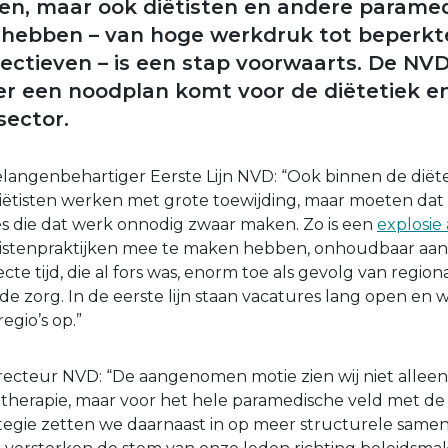
en, maar ook diëtisten en andere paramedi
hebben – van hoge werkdruk tot beperkt
ctieven – is een stap voorwaarts. De NVD
 er een noodplan komt voor de diëtetiek e
ector.
elangenbehartiger Eerste Lijn NVD: “Ook binnen de diët
. Diëtisten werken met grote toewijding, maar moeten dat
s die dat werk onnodig zwaar maken. Zo is een
explosie
istenpraktijken mee te maken hebben, onhoudbaar aan
te tijd, die al fors was, enorm toe als gevolg van region
de zorg. In de eerste lijn staan vacatures lang open en 
egio’s op.”
irecteur NVD: “De aangenomen motie zien wij niet alleen
iotherapie, maar voor het hele paramedische veld met de 
ategie zetten we daarnaast in op meer structurele sam