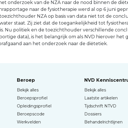
 het onderzoek van de NZA naar de nood binnen de diët
nrapportage naar de fysiotherapie werd al op 6 juni gep
 toezichthouder NZA op basis van data niet tot de concl
water staat. Zij ziet dat de toegankelijkheid tot fysiothe
 is. Nu politiek en de toezichthouder verschillende conc
oortige data), is het belangrijk om als NVD hierover het
rafgaand aan het onderzoek naar de diëtetiek.
Beroep
NVD Kenniscent
Bekijk alles
Bekijk alles
Beroepsprofiel
Laatste artikelen
Opleidingsprofiel
Tijdschrift NTVD
Beroepscode
Dossiers
Werkvelden
Behandelrichtlijnen