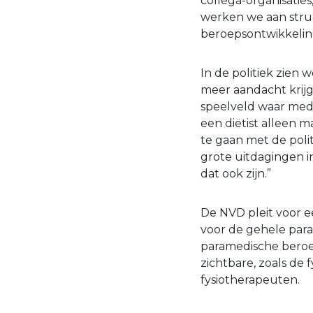
collega-organisatie
werken we aan struc
beroepsontwikkelin
In de politiek zien 
meer aandacht krijg
speelveld waar medi
een diëtist alleen 
te gaan met de polit
grote uitdagingen i
dat ook zijn.”
De NVD pleit voor e
voor de gehele param
paramedische beroep
zichtbare, zoals de 
fysiotherapeuten.