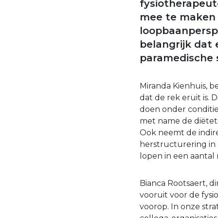
fysiotherapeut
mee te maken 
loopbaanperspe
belangrijk dat
paramedische s
Miranda Kienhuis, b
dat de rek eruit is
doen onder conditie
met name de diëtet
Ook neemt de indirec
herstructurering in 
lopen in een aantal r
Bianca Rootsaert, d
vooruit voor de fys
voorop. In onze str